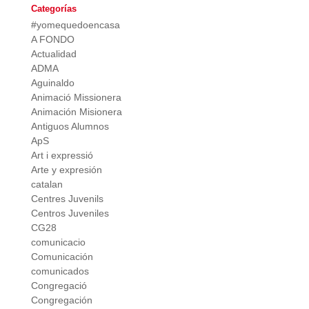
Categorías
#yomequedoencasa
A FONDO
Actualidad
ADMA
Aguinaldo
Animació Missionera
Animación Misionera
Antiguos Alumnos
ApS
Art i expressió
Arte y expresión
catalan
Centres Juvenils
Centros Juveniles
CG28
comunicacio
Comunicación
comunicados
Congregació
Congregación