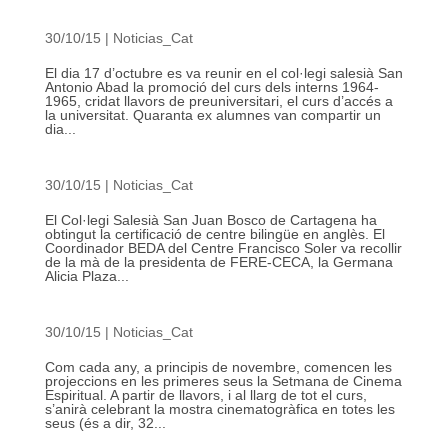
30/10/15
|
Noticias_Cat
El dia 17 d’octubre es va reunir en el col·legi salesià San
Antonio Abad la promoció del curs dels interns 1964-
1965, cridat llavors de preuniversitari, el curs d’accés a
la universitat. Quaranta ex alumnes van compartir un
dia...
30/10/15
|
Noticias_Cat
El Col·legi Salesià San Juan Bosco de Cartagena ha
obtingut la certificació de centre bilingüe en anglès. El
Coordinador BEDA del Centre Francisco Soler va recollir
de la mà de la presidenta de FERE-CECA, la Germana
Alicia Plaza...
30/10/15
|
Noticias_Cat
Com cada any, a principis de novembre, comencen les
projeccions en les primeres seus la Setmana de Cinema
Espiritual. A partir de llavors, i al llarg de tot el curs,
s’anirà celebrant la mostra cinematogràfica en totes les
seus (és a dir, 32...