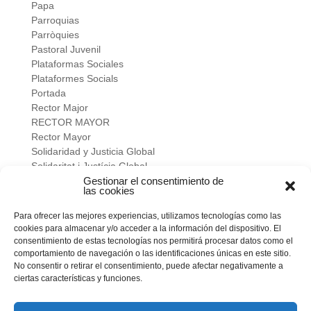
Papa
Parroquias
Parròquies
Pastoral Juvenil
Plataformas Sociales
Plataformes Socials
Portada
Rector Major
RECTOR MAYOR
Rector Mayor
Solidaridad y Justicia Global
Solidaritat i Justícia Global
Universidad
Gestionar el consentimiento de
las cookies
verano salesiano
Viure a fons
Para ofrecer las mejores experiencias, utilizamos tecnologías como las
Vivir a fondo
cookies para almacenar y/o acceder a la información del dispositivo. El
Vocacional
consentimiento de estas tecnologías nos permitirá procesar datos como el
comportamiento de navegación o las identificaciones únicas en este sitio.
No consentir o retirar el consentimiento, puede afectar negativamente a
Meta
ciertas características y funciones.
Acceder
Feed de entradas