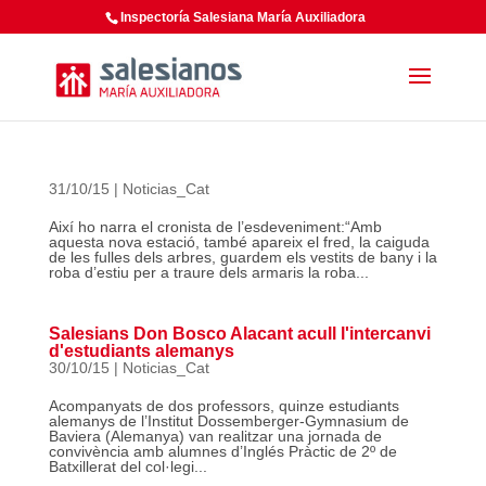
Inspectoría Salesiana María Auxiliadora
31/10/15
|
Noticias_Cat
Així ho narra el cronista de l’esdeveniment:“Amb
aquesta nova estació, també apareix el fred, la caiguda
de les fulles dels arbres, guardem els vestits de bany i la
roba d’estiu per a traure dels armaris la roba...
Salesians Don Bosco Alacant acull l'intercanvi
d'estudiants alemanys
30/10/15
|
Noticias_Cat
Acompanyats de dos professors, quinze estudiants
alemanys de l’Institut Dossemberger-Gymnasium de
Baviera (Alemanya) van realitzar una jornada de
convivència amb alumnes d’Inglés Pràctic de 2º de
Batxillerat del col·legi...