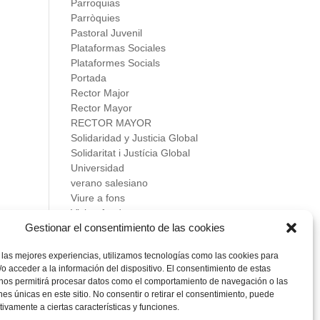
Parroquias
Parròquies
Pastoral Juvenil
Plataformas Sociales
Plataformes Socials
Portada
Rector Major
Rector Mayor
RECTOR MAYOR
Solidaridad y Justicia Global
Solidaritat i Justícia Global
Universidad
verano salesiano
Viure a fons
Vivir a fondo
Gestionar el consentimiento de las cookies
Vocacional
 las mejores experiencias, utilizamos tecnologías como las cookies para
Meta
o acceder a la información del dispositivo. El consentimiento de estas
Acceder
 nos permitirá procesar datos como el comportamiento de navegación o las
Feed de entradas
ones únicas en este sitio. No consentir o retirar el consentimiento, puede
Feed de comentarios
tivamente a ciertas características y funciones.