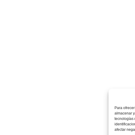
Para ofrecer
almacenar y/
tecnologías
identificaci
afectar nega