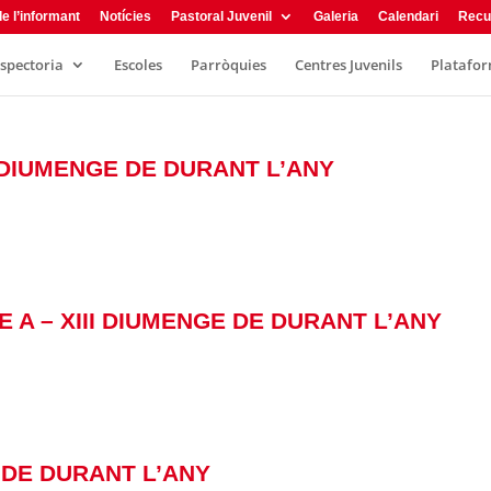
e l’informant
Notícies
Pastoral Juvenil
Galeria
Calendari
Recu
nspectoria
Escoles
Parròquies
Centres Juvenils
Plataform
II DIUMENGE DE DURANT L’ANY
E A – XIII DIUMENGE DE DURANT L’ANY
GE DE DURANT L’ANY