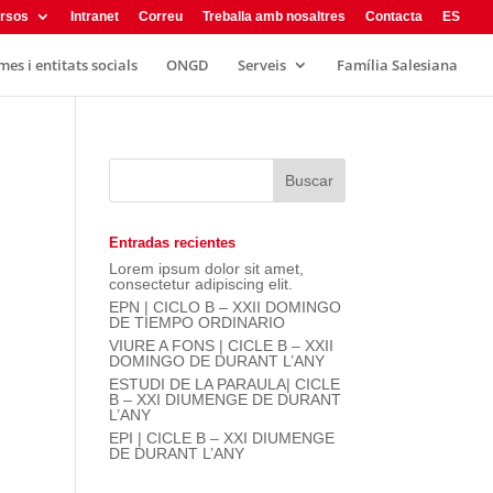
rsos
Intranet
Correu
Treballa amb nosaltres
Contacta
ES
es i entitats socials
ONGD
Serveis
Família Salesiana
Entradas recientes
Lorem ipsum dolor sit amet,
consectetur adipiscing elit.
EPN | CICLO B – XXII DOMINGO
DE TIEMPO ORDINARIO
VIURE A FONS | CICLE B – XXII
DOMINGO DE DURANT L’ANY
ESTUDI DE LA PARAULA| CICLE
B – XXI DIUMENGE DE DURANT
L’ANY
EPI | CICLE B – XXI DIUMENGE
DE DURANT L’ANY