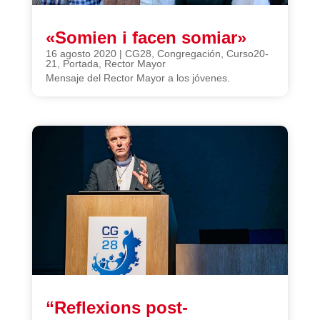
«Somien i facen somiar»
16 agosto 2020
|
CG28
,
Congregación
,
Curso20-
21
,
Portada
,
Rector Mayor
Mensaje del Rector Mayor a los jóvenes.
“Reflexions post-