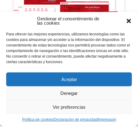
Gestionar el consentimiento de
las cookies
Para ofrecer las mejores experiencias, utilizamos tecnologías como las
cookies para almacenar y/o acceder a la información del dispositivo. El
consentimiento de estas tecnologías nos permitirá procesar datos como el
comportamiento de navegación o las identificaciones únicas en este sitio.
Nova etapa de la pàgina
No consentir o retirar el consentimiento, puede afectar negativamente a
web salesians.cat
ciertas características y funciones.
22 mayo 2020
|
Animació Missionera
,
Art i
expressió
,
catalan
,
Centres Juvenils
,
CG28
,
comunicacio
,
Congregació
,
Deporte Salesiano
,
Aceptar
Educació en la Fe
,
Educación en la Fe
,
Escoles
,
Esport Salesià
,
formació
,
Parròquies
,
Plataformas
Sociales
,
Plataformes Socials
,
Portada
,
Rector
Denegar
Major
,
Rector Mayor
,
Solidaridad y Justicia Global
,
Solidaritat i Justícia Global
,
Vocacional
Ja estem de nou en línia! Tornem amb una
Ver preferencias
renovació total del web de la Inspectoria per
seguir explicant el que som, el...
Política de cookies
Declaración de privacidad
Impressum