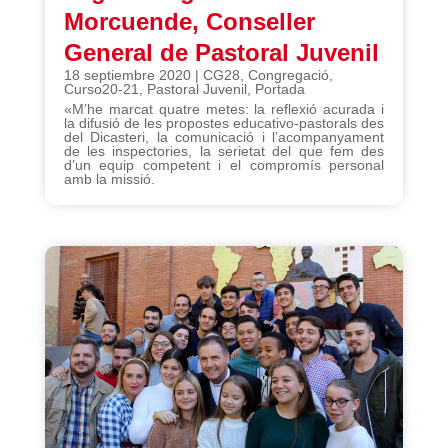
Morcuende, Conseller
General de Pastoral Juvenil
18 septiembre 2020
|
CG28
,
Congregació
,
Curso20-21
,
Pastoral Juvenil
,
Portada
«M’he marcat quatre metes: la reflexió acurada i
la difusió de les propostes educativo-pastorals des
del Dicasteri, la comunicació i l’acompanyament
de les inspectories, la serietat del que fem des
d’un equip competent i el compromís personal
amb la missió.