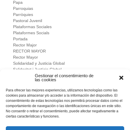
Papa
Parroquias
Parròquies
Pastoral Juvenil
Plataformas Sociales
Plataformes Socials
Portada
Rector Major
RECTOR MAYOR
Rector Mayor
Solidaridad y Justicia Global
Solidaritat i Justícia Global
Universidad
Gestionar el consentimiento de
las cookies
verano salesiano
Viure a fons
Para ofrecer las mejores experiencias, utilizamos tecnologías como las
Vivir a fondo
cookies para almacenar y/o acceder a la información del dispositivo. El
Vocacional
consentimiento de estas tecnologías nos permitirá procesar datos como el
comportamiento de navegación o las identificaciones únicas en este sitio.
No consentir o retirar el consentimiento, puede afectar negativamente a
Meta
ciertas características y funciones.
Acceder
Feed de entradas