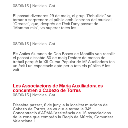
08/06/15
|
Noticias_Cat
El passat divendres 29 de maig, el grup "Rebullicio" va
tornar a sorprendre el públic amb l’estrena del musical
"Grease", que, després de l’èxit l’any passat de
"Mamma mia", va superar totes les...
08/06/15
|
Noticias_Cat
Els Antics Alumnes de Don Bosco de Montilla van recollir
el passat dissabte 30 de maig l’esforç de mesos de
treball perquè la XII Cursa Popular de Mª Auxiliadora fos
un èxit i un espectacle apte per a tots els públics.A les
vuit...
Les Associacions de Maria Auxiliadora es
concentren a Cabezo de Torres
08/06/15
|
Noticias_Cat
Dissabte passat, 6 de juny, a la localitat murciana de
Cabezo de Torres, es va dur a terme la 34ª
Concentració d’ADMA l’assistència de 16 associacions
de la zona que comprèn la Regió de Múrcia, Comunitat
Valenciana i...