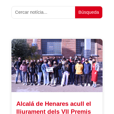
Alcalá de Henares acull el
lliurament dels VII Premis