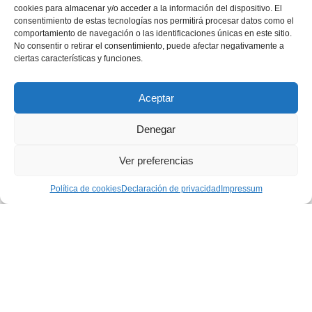
cookies para almacenar y/o acceder a la información del dispositivo. El
d’estiu per a totes les edats
consentimiento de estas tecnologías nos permitirá procesar datos como el
comportamiento de navegación o las identificaciones únicas en este sitio.
01 junio 2021
|
Comunicación
,
Curso20-21
,
Edebé
,
Portada
No consentir o retirar el consentimiento, puede afectar negativamente a
Per als propers mesos d’estiu edebé proposa un
ciertas características y funciones.
seguit de novetats amb varietat de propostes:
humor, misteri, sostenibilitat, igualtat de gènere i
també clàssics.
Aceptar
Denegar
Página 1 de 4
Ver preferencias
1
2
3
4
»
Política de cookies
Declaración de privacidad
Impressum
Privacidad
|
Aviso legal
|
Política de cookies