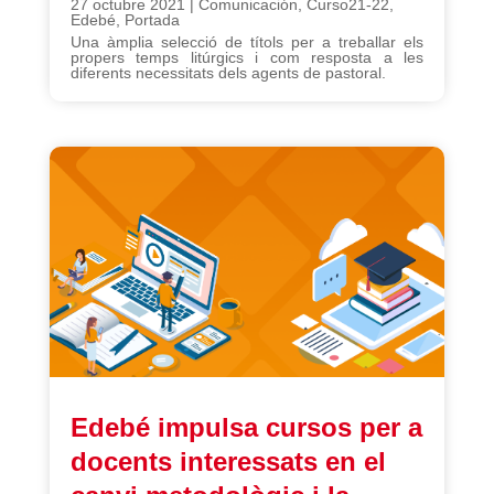
27 octubre 2021
|
Comunicación
,
Curso21-22
,
Edebé
,
Portada
Una àmplia selecció de títols per a treballar els
propers temps litúrgics i com resposta a les
diferents necessitats dels agents de pastoral.
Edebé impulsa cursos per a
docents interessats en el