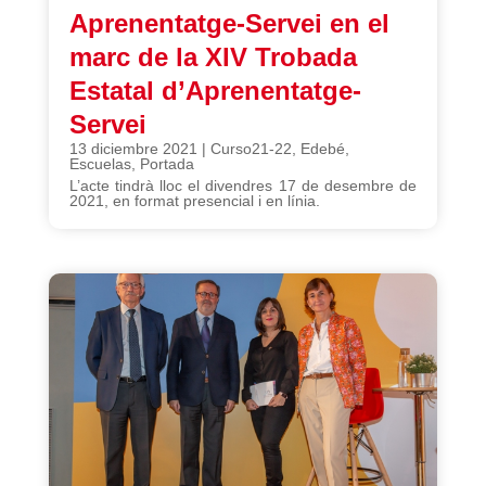
Aprenentatge-Servei en el
marc de la XIV Trobada
Estatal d’Aprenentatge-
Servei
13 diciembre 2021
|
Curso21-22
,
Edebé
,
Escuelas
,
Portada
L’acte tindrà lloc el divendres 17 de desembre de
2021, en format presencial i en línia.