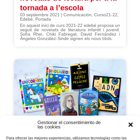
tornada a l’escola
03 septiembre 2021
|
Comunicación
,
Curso21-22
,
Edebé
,
Portada
En aquest inici de curs 2021-22 edebé proposa un
seguit de novetats de literatura infantil i juvenil.
Sofía Rhei, Chiki Fabregat, David Fernández i
Ángeles González-Sinde signen els nous títols.
Gestionar el consentimiento de
las cookies
Edebé proposa lectures
Para ofrecer las mejores experiencias, utilizamos tecnologías como las