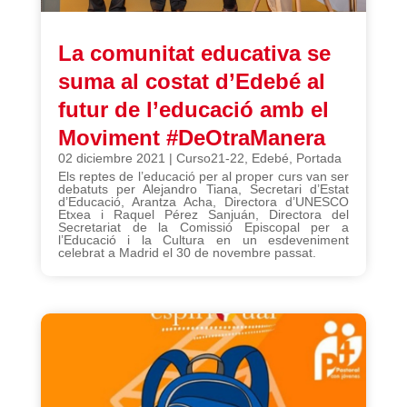
La comunitat educativa se
suma al costat d’Edebé al
futur de l’educació amb el
Moviment #DeOtraManera
02 diciembre 2021
|
Curso21-22
,
Edebé
,
Portada
Els reptes de l’educació per al proper curs van ser
debatuts per Alejandro Tiana, Secretari d’Estat
d’Educació, Arantza Acha, Directora d’UNESCO
Etxea i Raquel Pérez Sanjuán, Directora del
Secretariat de la Comissió Episcopal per a
l’Educació i la Cultura en un esdeveniment
celebrat a Madrid el 30 de novembre passat.