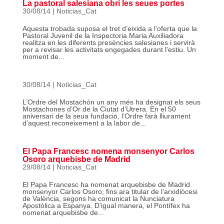
La pastoral salesiana obri les seues portes
30/08/14
|
Noticias_Cat
Aquesta trobada suposa el tret d’eixida a l’oferta que la
Pastoral Juvenil de la Inspectoria Maria Auxiliadora
realitza en les diferents presències salesianes i servirà
per a revisar les activitats engegades durant l’estiu. Un
moment de...
30/08/14
|
Noticias_Cat
L’Ordre del Mostachón un any més ha designat els seus
Mostachones d’Or de la Ciutat d’Utrera. En el 50
aniversari de la seua fundació, l’Ordre farà lliurament
d’aquest reconeixement a la labor de...
El Papa Francesc nomena monsenyor Carlos
Osoro arquebisbe de Madrid
29/08/14
|
Noticias_Cat
El Papa Francesc ha nomenat arquebisbe de Madrid
monsenyor Carlos Osoro, fins ara titular de l’arxidiòcesi
de València, segons ha comunicat la Nunciatura
Apostòlica a Espanya. D’igual manera, el Pontífex ha
nomenat arquebisbe de...