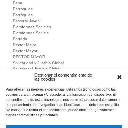
Papa
Parroquias
Parròquies
Pastoral Juvenil
Plataformas Sociales
Plataformes Socials
Portada
Rector Major
Rector Mayor
RECTOR MAYOR
Solidaridad y Justicia Global
Solidaritat i Justícia Global
Universidad
Gestionar el consentimiento de
las cookies
verano salesiano
Viure a fons
Para ofrecer las mejores experiencias, utilizamos tecnologías como las
Vivir a fondo
cookies para almacenar y/o acceder a la información del dispositivo. El
Vocacional
consentimiento de estas tecnologías nos permitirá procesar datos como el
comportamiento de navegación o las identificaciones únicas en este sitio.
No consentir o retirar el consentimiento, puede afectar negativamente a
Meta
ciertas características y funciones.
Acceder
Feed de entradas