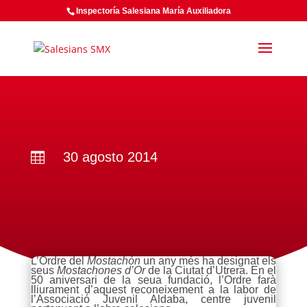
Inspectoría Salesiana María Auxiliadora
30 agosto 2014

L’Ordre del
Mostachón
un any més ha designat els
seus
Mostachones d’Or
de la Ciutat d’Utrera. En el
50 aniversari de la seua fundació, l’Ordre farà
lliurament d’aquest reconeixement a la labor de
l’Associació Juvenil Aldaba, centre juvenil