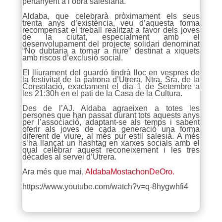
pertanyent a l’obra salesiana.
Aldaba, que celebrarà pròximament els seus
trenta anys d’existència, veu d’aquesta forma
recompensat el treball realitzat a favor dels joves
de la ciutat, especialment amb el
desenvolupament del projecte solidari denominat
“No dubtaria a tornar a riure” destinat a xiquets
amb riscos d’exclusió social.
El lliurament del guardó tindrà lloc en vespres de
la festivitat de la patrona d’Utrera, Ntra. Sra. de la
Consolació, exactament el dia 1 de Setembre a
les 21:30h en el pati de la Casa de la Cultura.
Des de l’AJ. Aldaba agraeixen a totes les
persones que han passat durant tots aquests anys
per l’associació, adaptant-se als temps i sabent
oferir als joves de cada generació una forma
diferent de viure, al més pur estil salesià. A més
s’ha llançat un hashtag en xarxes socials amb el
qual celebrar aquest reconeixement i les tres
dècades al servei d’Utrera.
Ara més que mai,
AldabaMostachonDeOro.
https://www.youtube.com/watch?v=q-8hygwhfi4