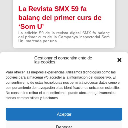
La Revista SMX 59 fa
balanç del primer curs de
‘Som U’
La edición 59 de la revista digital SMX fa balanç
del primer curs de la Campanya inspectorial Som
Un, marcada per una...
Gestionar el consentimiento de
las cookies
Para ofrecer las mejores experiencias, utilizamos tecnologías como las
cookies para almacenar y/o acceder a la información del dispositivo. El
La Revista SMX 59 hace
consentimiento de estas tecnologías nos permitirá procesar datos como el
comportamiento de navegación o las identificaciones únicas en este sitio.
balance del primer curso de
No consentir o retirar el consentimiento, puede afectar negativamente a
'Somos Uno'
ciertas características y funciones.
La edición 59 de la revista digital SMX hace
balance del primer curso de la Campaña
inspectorial Somos Uno, marcada...
Aceptar
Denegar