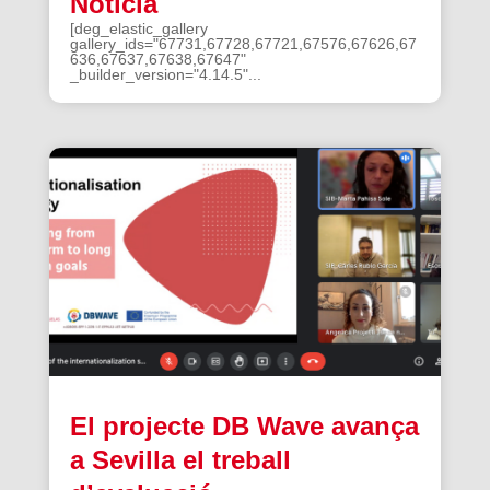
Noticia
[deg_elastic_gallery
gallery_ids="67731,67728,67721,67576,67626,67
636,67637,67638,67647"
_builder_version="4.14.5"...
El projecte DB Wave avança
a Sevilla el treball