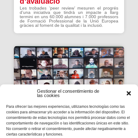
d’avaluació
Les trobades ‘peer review’ mesuren el progrés
d’una iniciativa que tindrà un impacte a llarg
termini en uns 60.000 alumnes i 7.000 professors
de Formació Professional de la Unió Europea
gràcies al foment de la qualitat i la inclusió.
Gestionar el consentimiento de
las cookies
Para ofrecer las mejores experiencias, utilizamos tecnologías como las
cookies para almacenar y/o acceder a la información del dispositivo. El
consentimiento de estas tecnologías nos permitirá procesar datos como el
La #PasquaSalesiana 2022
comportamiento de navegación o las identificaciones únicas en este sitio.
No consentir o retirar el consentimiento, puede afectar negativamente a
inicia el seu camí de
ciertas características y funciones.