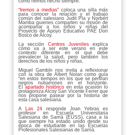
como hemos hecho siempre.
“Iremos a medias”
coloca una silla más
para conocer la relación y el trabajo
común del salesiano Judit Pla y Norbert
Mamba quienes comparten su misión de
acompañar a los niños y niñas del
Proyecto de Apoyo Educativo PAE Don
Bosco de Alcoy.
La sección
Centros Juveniles
explica
cómo va a ser este verano en este
contexto diferente en el que debe
prevalecer la salud, pero también los
derechos de los niños y niñas.
Miguel Gambín nos invita a reflexionar
con la obra de Albert Nolan como guía
“en estos tiempos en los que se perfilan
negros nubarrones en el horizonte.
El
apartado histórico
en esta ocasión lo
protagoniza Alcoy San Vicente Ferrer que
nos propone pasear por la historia de
esta casa salesiana.
A
Las 24
responde Joan Yebras es
profesor en Escuela Universitaria
Salesiana de Sarrià (EUSS), casa a la
que siempre ha estado unido desde su
época de estudiante en las Escuelas
Profesionales Salesianas de Sarrià.