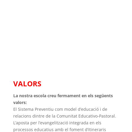
Salesians Inspectoria
Maria Auxiliadora
IDENTITAT DE LAS ESCOLES SALESIANAS
VALORS
La nostra escola creu fermament en els següents
valors:
El Sistema Preventiu com model d’educació i de
relacions dintre de la Comunitat Educativo-Pastoral.
L’aposta per l’evangelització integrada en els
processos educatius amb el foment d’itineraris