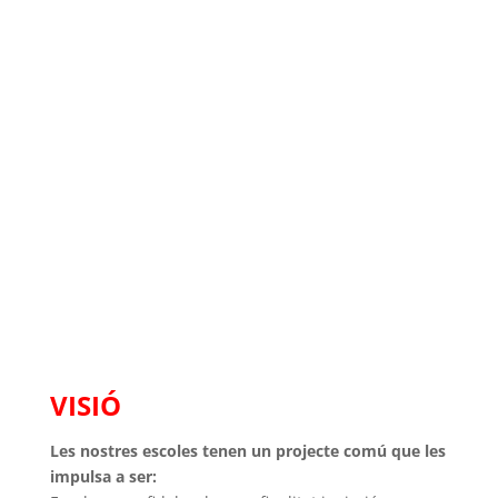
Salesians Inspectoria
Maria Auxiliadora
IDENTITAT DE LAS ESCOLES SALESIANAS
VISIÓ
Les nostres escoles tenen un projecte comú que les
impulsa a ser: