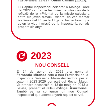
l’Esperança
(21-22) i
Obrim Camins
(22-23).
El Capítol Inspectorial celebrat a Màlaga l’abril
del 2022 va marcar les línies de futur des de la
reflexió de la «Prioritat de la missió salesiana
entre els joves d’avui». Alhora, es van marcar
les línies del Projecte Orgànic Inspectorial que
guien la vida i missió de la Inspectoría per als
propers sis anys.
2023

NOU CONSELL
El 24 de gener de 2023 era nomenat
Fernando Miranda
com a nou Provincial de la
Inspectoría Salesiana María Auxiliadora per al
sexenni 2023-2029 per part del Rector Major.
Va prendre possessió el 13 de maig de 2013 a
Sevilla, prenent el relleu d’
Àngel Asurmendi
.
També es va configurar un nou Consell
Inspectorial que acompanyarà aquest servei.