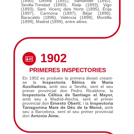
(1890), Girona (1891), Santander (1892),
Sevilla-Trinidad (1893), Rialp (1893), Vigo
(1893), Sant Vicenç dels Horts (1895), Écija
(1897), Carmona (1897), Béjar (1896),
Baracaldo (1896), València (1898), Montilla
(1899), Madrid (1899), entre altres.
1902

PRIMERES INSPECTORIES
En 1902 es produeix la primera divisió creant-
se la
Inspectoria Bètica de Maria
Auxiliadora,
amb seu a Sevilla, sent el seu
primer provincial don Pedro Ricaldone; la
Inspectoria Cèltica de Santiago el Mayor,
amb seu a Madrid-Atocha, sent el primer
provincial don
Ernesto Oberti;
i la
Inspectoria
Tarragonina Mare de Déu de la Mercè,
amb
seu a Barcelona, sent el seu primer provincial
don
Antonio Aime.