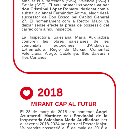
amb seus a Barcelona (SBA), València (SVA) i
Sevilla (SSE).
El seu primer Inspector va ser
don Cristóbal López Romero,
designat com a
substitut d’Ángel Fernández Artime, elegit desè
successor de Don Bosco pel Capítol General
27. El nomenament com a Rector Major va
deixar sense efecte la presa de possessió del
càrrec com a nou inspector.
La Inspectoria Salesiana Maria Auxiliadora
comprèn les obres salesianes de les
comunitats autònomes d’Andalusia,
Extremadura, Regió de Múrcia, Comunitat
Valenciana, Aragó, Catalunya, Illes Balears i
Illes Canàries.
2018

MIRANT CAP AL FUTUR
El 28 de març de 2018 era nomenat
Ángel
Asurmendi Martínez
nou
Provincial de la
Inspectoria Salesiana Maria Auxiliadora
per
al sexenni 2018-2024 per part del Rector Major.
Va prendre possessió el 5 de maig de 2018 a