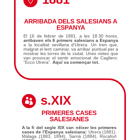

ARRIBADA DELS SALESIANS A
ESPANYA
El 16 de febrer de 1881, a les 18.30 hores,
arribaven els 6 primers salesians a Espanya
a la localitat sevillana d’Utrera. Un tren que,
malgrat el lent caminar, va arribar puntual per a
mostrar les torres de la ciutat. Unes vistes que
van provocar el sentir emocionat de Cagliero:
“Ecco Utrera”.
Aquí va començar tot.
s.XIX

PRIMERES CASES
SALESIANES
A la fi del segle XIX van néixer les primeres
cases de l’Espanya salesiana:
Utrera (1881),
Málaga (1883, 1894), Sarrià (1884), Rocafort