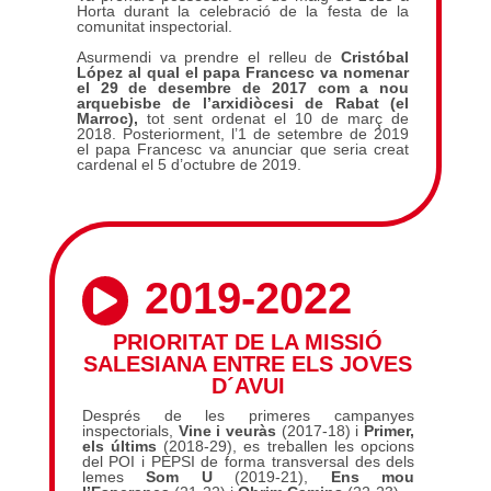
Horta durant la celebració de la festa de la
comunitat inspectorial.
Asurmendi va prendre el relleu de
Cristóbal
López al qual el papa Francesc va nomenar
el 29 de desembre de 2017 com a nou
arquebisbe de l’arxidiòcesi de Rabat (el
Marroc),
tot sent ordenat el 10 de març de
2018. Posteriorment, l’1 de setembre de 2019
el papa Francesc va anunciar que seria creat
cardenal el 5 d’octubre de 2019.
2019-2022

PRIORITAT DE LA MISSIÓ
SALESIANA ENTRE ELS JOVES
D´AVUI
Després de les primeres campanyes
inspectorials,
Vine i veuràs
(2017-18) i
Primer,
els últims
(2018-29), es treballen les opcions
del POI i PEPSI de forma transversal des dels
lemes
Som U
(2019-21),
Ens mou