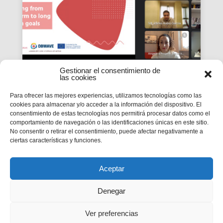
Gestionar el consentimiento de
las cookies
El projecte DB Wave avança
Para ofrecer las mejores experiencias, utilizamos tecnologías como las
cookies para almacenar y/o acceder a la información del dispositivo. El
a Sevilla el treball
consentimiento de estas tecnologías nos permitirá procesar datos como el
comportamiento de navegación o las identificaciones únicas en este sitio.
d’avaluació
No consentir o retirar el consentimiento, puede afectar negativamente a
Les trobades ‘peer review’ mesuren el progrés
ciertas características y funciones.
d’una iniciativa que tindrà un impacte a llarg
termini en uns 60.000 alumnes i 7.000 professors
de Formació Professional de la Unió Europea
gràcies al foment de la qualitat i la inclusió.
Aceptar
Denegar
Ver preferencias