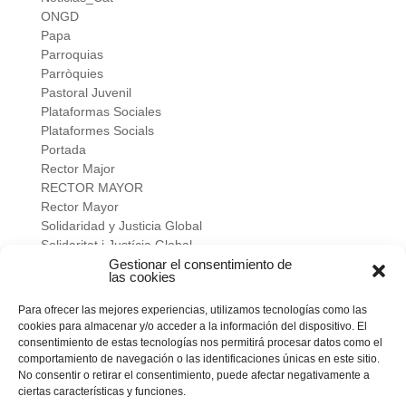
ONGD
Papa
Parroquias
Parròquies
Pastoral Juvenil
Plataformas Sociales
Plataformes Socials
Portada
Rector Major
RECTOR MAYOR
Rector Mayor
Solidaridad y Justicia Global
Solidaritat i Justícia Global
Universidad
Gestionar el consentimiento de
las cookies
verano salesiano
Viure a fons
Para ofrecer las mejores experiencias, utilizamos tecnologías como las
Vivir a fondo
cookies para almacenar y/o acceder a la información del dispositivo. El
Vocacional
consentimiento de estas tecnologías nos permitirá procesar datos como el
comportamiento de navegación o las identificaciones únicas en este sitio.
No consentir o retirar el consentimiento, puede afectar negativamente a
Meta
ciertas características y funciones.
Acceder