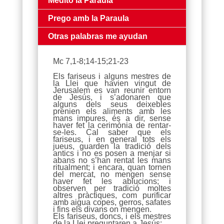
Medito la Paraula
Prego amb la Paraula
Otras palabras me ayudan
Mc 7,1-8;14-15;21-23
Els fariseus i alguns mestres de
la Llei que havien vingut de
Jerusalem es van reunir entorn
de Jesús, i s’adonaren que
alguns dels seus deixebles
prenien els aliments amb les
mans impures, és a dir, sense
haver fet la cerimònia de rentar-
se-les. Cal saber que els
fariseus, i en general tots els
jueus, guarden la tradició dels
antics i no es posen a menjar si
abans no s’han rentat les mans
ritualment; i encara, quan tornen
del mercat, no mengen sense
haver fet les ablucions; i
observen per tradició moltes
altres pràctiques, com purificar
amb aigua copes, gerros, safates
i fins els divans on mengen.
Els fariseus, doncs, i els mestres
de la Llei preguntaren a Jesús: