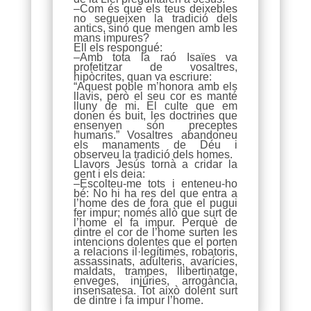
–Com és que els teus deixebles
no segueixen la tradició dels
antics, sinó que mengen amb les
mans impures?
Ell els respongué:
–Amb tota la raó Isaïes va
profetitzar de vosaltres,
hipòcrites, quan va escriure:
“Aquest poble m’honora amb els
llavis, però el seu cor es manté
lluny de mi. El culte que em
donen és buit, les doctrines que
ensenyen són preceptes
humans.” Vosaltres abandoneu
els manaments de Déu i
observeu la tradició dels homes.
Llavors Jesús tornà a cridar la
gent i els deia:
–Escolteu-me tots i enteneu-ho
bé: No hi ha res del que entra a
l’home des de fora que el pugui
fer impur; només allò que surt de
l’home el fa impur. Perquè de
dintre el cor de l’home surten les
intencions dolentes que el porten
a relacions il·legítimes, robatoris,
assassinats, adulteris, avarícies,
maldats, trampes, llibertinatge,
enveges, injúries, arrogància,
insensatesa. Tot això dolent surt
de dintre i fa impur l’home.