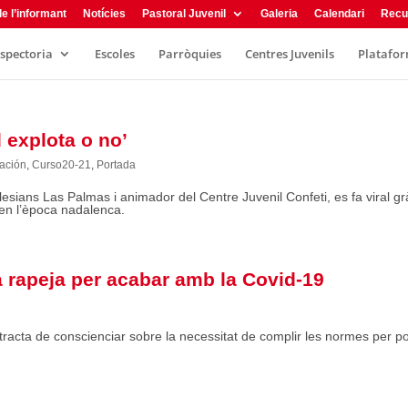
e l’informant
Notícies
Pastoral Juvenil
Galeria
Calendari
Recu
nspectoria
Escoles
Parròquies
Centres Juvenils
Plataform
 explota o no’
ación
,
Curso20-21
,
Portada
lesians Las Palmas i animador del Centre Juvenil Confeti, es fa viral gr
a en l’època nadalenca.
a rapeja per acabar amb la Covid-19
acta de conscienciar sobre la necessitat de complir les normes per p