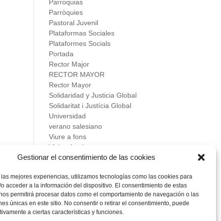
Parroquias
Parròquies
Pastoral Juvenil
Plataformas Sociales
Plataformes Socials
Portada
Rector Major
RECTOR MAYOR
Rector Mayor
Solidaridad y Justicia Global
Solidaritat i Justícia Global
Universidad
verano salesiano
Viure a fons
Vivir a fondo
Gestionar el consentimiento de las cookies
Vocacional
 las mejores experiencias, utilizamos tecnologías como las cookies para
Meta
o acceder a la información del dispositivo. El consentimiento de estas
Acceder
 nos permitirá procesar datos como el comportamiento de navegación o las
Feed de entradas
ones únicas en este sitio. No consentir o retirar el consentimiento, puede
Feed de comentarios
tivamente a ciertas características y funciones.