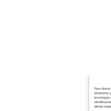
Para ofrecer
almacenar y/
tecnologías
identificaci
afectar nega