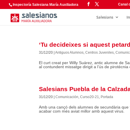
Canal d
Inspectoría Salesiana María Auxiliadora
Salesians
I
‘Tu decideixes si aquest petard
31/12/20
|
Antiguos Alumnos
,
Centros Juveniles
,
Comunic
El curt creat per Willy Suárez, antic alumne de Sa
al contundent missatge dirigit a l’ús de pirotècni
Salesians Puebla de la Calzad
31/12/20
|
Comunicación
,
Curso20-21
,
Portada
Amb una cançó dels alumnes de secundària que tr
acabar com més aviat millor amb aquest virus.