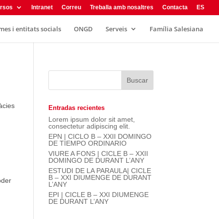
rsos
Intranet
Correu
Treballa amb nosaltres
Contacta
ES
es i entitats socials
ONGD
Serveis
Família Salesiana
àcies
Entradas recientes
Lorem ipsum dolor sit amet,
consectetur adipiscing elit.
EPN | CICLO B – XXII DOMINGO
DE TIEMPO ORDINARIO
VIURE A FONS | CICLE B – XXII
DOMINGO DE DURANT L’ANY
ESTUDI DE LA PARAULA| CICLE
B – XXI DIUMENGE DE DURANT
oder
L’ANY
EPI | CICLE B – XXI DIUMENGE
DE DURANT L’ANY