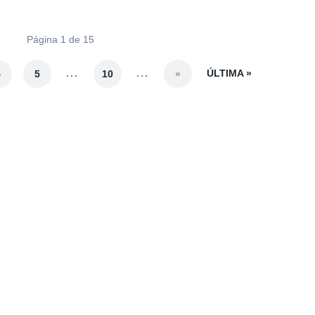
Página 1 de 15
...
...
ÚLTIMA »
4
5
10
»