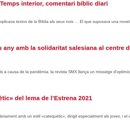
Temps interior, comentari bíblic diari
xplicava textos de la Bíblia als seus nois … El que suposava una novet
any amb la solidaritat salesiana al centre 
ts a causa de la pandèmia, la revista SMX llança un missatge d’optimi
tic» del lema de l’Estrena 2021
àniament amb un estil «catequètic», dirigit especialment als joves, i el 