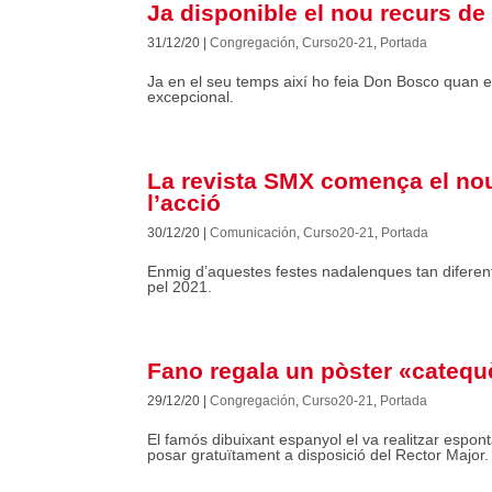
Ja disponible el nou recurs de 
31/12/20
|
Congregación
,
Curso20-21
,
Portada
Ja en el seu temps així ho feia Don Bosco quan e
excepcional.
La revista SMX comença el nou 
l’acció
30/12/20
|
Comunicación
,
Curso20-21
,
Portada
Enmig d’aquestes festes nadalenques tan diferen
pel 2021.
Fano regala un pòster «catequè
29/12/20
|
Congregación
,
Curso20-21
,
Portada
El famós dibuixant espanyol el va realitzar espont
posar gratuïtament a disposició del Rector Major.