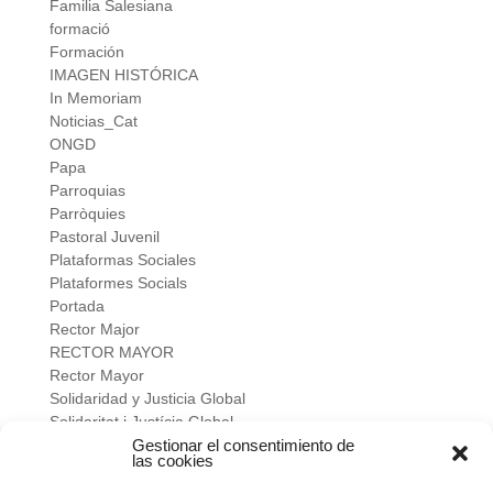
Familia Salesiana
formació
Formación
IMAGEN HISTÓRICA
In Memoriam
Noticias_Cat
ONGD
Papa
Parroquias
Parròquies
Pastoral Juvenil
Plataformas Sociales
Plataformes Socials
Portada
Rector Major
RECTOR MAYOR
Rector Mayor
Solidaridad y Justicia Global
Solidaritat i Justícia Global
Universidad
Gestionar el consentimiento de
las cookies
verano salesiano
Viure a fons