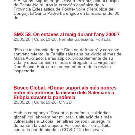
S.E. Mons. Miguel Ángel Olaverri Arroniz, actual obispo
de Pointe-Noire, tras la erección canónica de la
Provincia Eclesiástica de Pointe-Noire (República del
Congo). El Santo Padre ha erigido en la mañana del 30
de...
SMX 58. On estaves al maig durant l’any 2000?
29/05/20
|
Curso19-20
,
Família Salesiana
,
Portada
“Ella es testimonio de que Dios no defrauda” y con este
convencimiento, la Familia salesiana ha vivido el mes de
María Auxiliadora más atípico, probablemente de su
vida, y quizá también el más entregado a la virgen de
Don Bosco. Entra en el nuevo número de la revista
inspectorial.
Bosco Global: «Donar suport als més pobres
entre els pobres», la missió dels Salesians a
Etiòpia davant la pandèmia
29/05/20
|
Curso19-20
,
ONGD
Amb la campanya “Davant la pandèmia, solidaritat
global” col·laborem per millorar la situació dels més
vulnerables a Etiòpia i en altres països i us seguim
demanant la vostra ajuda. Per contribuir en la lluita
contra la pandèmia de la COVID-19 i les seves...