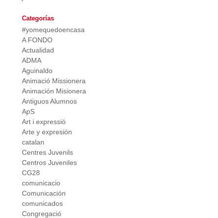
Categorías
#yomequedoencasa
A FONDO
Actualidad
ADMA
Aguinaldo
Animació Missionera
Animación Misionera
Antiguos Alumnos
ApS
Art i expressió
Arte y expresión
catalan
Centres Juvenils
Centros Juveniles
CG28
comunicacio
Comunicación
comunicados
Congregació