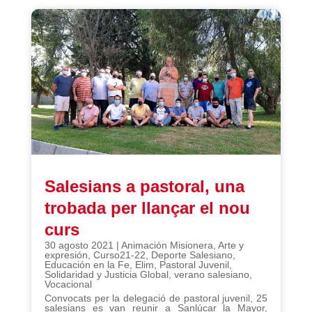
Salesians a pastoral, una
trobada per llançar el nou
curs
30 agosto 2021
|
Animación Misionera
,
Arte y
expresión
,
Curso21-22
,
Deporte Salesiano
,
Educación en la Fe
,
Elim
,
Pastoral Juvenil
,
Solidaridad y Justicia Global
,
verano salesiano
,
Vocacional
Convocats per la delegació de pastoral juvenil, 25
salesians es van reunir a Sanlúcar la Mayor,