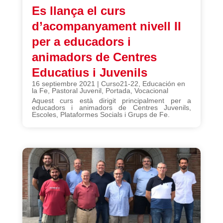
Es llança el curs
d’acompanyament nivell II
per a educadors i
animadors de Centres
Educatius i Juvenils
16 septiembre 2021
|
Curso21-22
,
Educación en
la Fe
,
Pastoral Juvenil
,
Portada
,
Vocacional
Aquest curs està dirigit principalment per a
educadors i animadors de Centres Juvenils,
Escoles, Plataformes Socials i Grups de Fe.