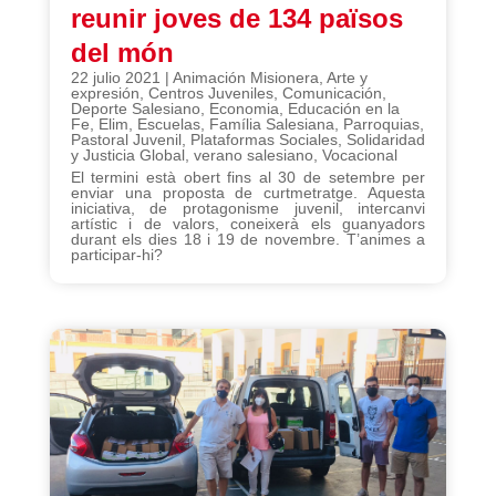
reunir joves de 134 països
del món
22 julio 2021
|
Animación Misionera
,
Arte y
expresión
,
Centros Juveniles
,
Comunicación
,
Deporte Salesiano
,
Economia
,
Educación en la
Fe
,
Elim
,
Escuelas
,
Família Salesiana
,
Parroquias
,
Pastoral Juvenil
,
Plataformas Sociales
,
Solidaridad
y Justicia Global
,
verano salesiano
,
Vocacional
El termini està obert fins al 30 de setembre per
enviar una proposta de curtmetratge. Aquesta
iniciativa, de protagonisme juvenil, intercanvi
artístic i de valors, coneixerà els guanyadors
durant els dies 18 i 19 de novembre. T’animes a
participar-hi?