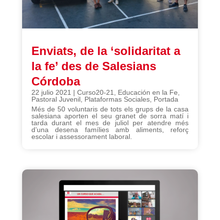
Enviats, de la ‘solidaritat a
la fe’ des de Salesians
Córdoba
22 julio 2021
|
Curso20-21
,
Educación en la Fe
,
Pastoral Juvenil
,
Plataformas Sociales
,
Portada
Més de 50 voluntaris de tots els grups de la casa
salesiana aporten el seu granet de sorra matí i
tarda durant el mes de juliol per atendre més
d’una desena famílies amb aliments, reforç
escolar i assessorament laboral.