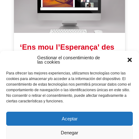
‘Ens mou l’Esperança’ des
de l’ADN de la Inspectoria
Gestionar el consentimiento de
las cookies
Salesiana Maria Auxiliadora
16 julio 2021
|
Animación Misionera
,
Arte y
Para ofrecer las mejores experiencias, utilizamos tecnologías como las
expresión
,
Centros Juveniles
,
Comunicación
,
cookies para almacenar y/o acceder a la información del dispositivo. El
Deporte Salesiano
,
Economia
,
Educación en la
consentimiento de estas tecnologías nos permitirá procesar datos como el
Fe
,
Elim
,
Escuelas
,
Família Salesiana
,
Parroquias
,
comportamiento de navegación o las identificaciones únicas en este sitio.
Pastoral Juvenil
,
Plataformas Sociales
,
Solidaridad
y Justicia Global
,
verano salesiano
,
Vocacional
No consentir o retirar el consentimiento, puede afectar negativamente a
El Consell Inspectorial va llançar un missatge
ciertas características y funciones.
d’ànim i agraïment al personal dels serveis
inspectorials durant la trobada virtual amb què es
va tancar el curs 2020/21.
Aceptar
Denegar
Página 1 de 5