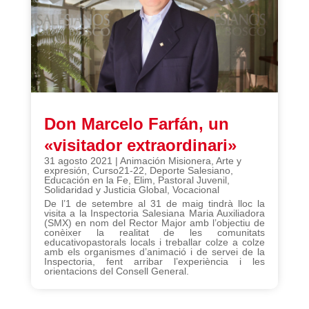
Don Marcelo Farfán, un
«visitador extraordinari»
31 agosto 2021
|
Animación Misionera
,
Arte y
expresión
,
Curso21-22
,
Deporte Salesiano
,
Educación en la Fe
,
Elim
,
Pastoral Juvenil
,
Solidaridad y Justicia Global
,
Vocacional
De l’1 de setembre al 31 de maig tindrà lloc la
visita a la Inspectoria Salesiana Maria Auxiliadora
(SMX) en nom del Rector Major amb l’objectiu de
conèixer la realitat de les comunitats
educativopastorals locals i treballar colze a colze
amb els organismes d’animació i de servei de la
Inspectoria, fent arribar l’experiència i les
orientacions del Consell General.