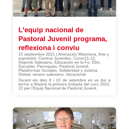
L’equip nacional de
Pastoral Juvenil programa,
reflexiona i conviu
10 septiembre 2021
|
Animación Misionera
,
Arte y
expresión
,
Centros Juveniles
,
Curso21-22
,
Deporte Salesiano
,
Educación en la Fe
,
Elim
,
Escuelas
,
Parroquias
,
Pastoral Juvenil
,
Plataformas Sociales
,
Solidaridad y Justicia
Global
,
verano salesiano
,
Vocacional
Durant els dies 8 i 10 de setembre es va dur a
terme a Madrid la primera trobada del curs 2021-
22 per l’Equip Nacional de Pastoral Juvenil.