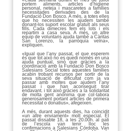
portem aliments, articles d’higiene
personal, neteja i mascaretes a famílies
necessitades derivades des de la
Fundació Don Bosco. A més, a totes elles
que ho necessiten les ajudem també
donant-los suport escolar gratuït als seus
fills. Cada dimecres fem els lots i els
repartim a casa seva. A més, un altre
equip de voluntaris ajuda també a Càritas
San Lorenzo, la parròquia veïna»,
expliquen.
«Igual que l’any passat, el que esperem
és que tot això no es quedi només en una
ajuda puntual, sinó que gràcies a la
coordinació amb la Fundació Don Bosco
Salesians Social totes aquestes famílies
acabin trobant recursos per sortir de la
seva situació de dificultat com ja va
passar amb moltes que ajudem l’any
passat i que han aconseguit tirar
endavant. i tot això gràcies a la solidaritat
de molta gent anònima que col·labora
generosament portant articles de primera
necessitat o donatius», afegeixen.
A més, durant aquests dies, ha coincidit
«un altre enviament» molt especial. El
passat dissabte 18, a les 20.00h. al pati
de l’escola van tenir lloc les
confirmacions a Salesians Córdoba. Van