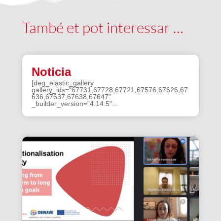
També et pot interessar …
Noticia
[deg_elastic_gallery
gallery_ids="67731,67728,67721,67576,67626,67
636,67637,67638,67647"
_builder_version="4.14.5"...