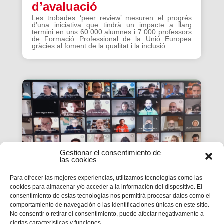
d’avaluació
Les trobades ‘peer review’ mesuren el progrés
d’una iniciativa que tindrà un impacte a llarg
termini en uns 60.000 alumnes i 7.000 professors
de Formació Professional de la Unió Europea
gràcies al foment de la qualitat i la inclusió.
Gestionar el consentimiento de
las cookies
Para ofrecer las mejores experiencias, utilizamos tecnologías como las
cookies para almacenar y/o acceder a la información del dispositivo. El
consentimiento de estas tecnologías nos permitirá procesar datos como el
La #PasquaSalesiana 2022
comportamiento de navegación o las identificaciones únicas en este sitio.
No consentir o retirar el consentimiento, puede afectar negativamente a
inicia el seu camí de
ciertas características y funciones.