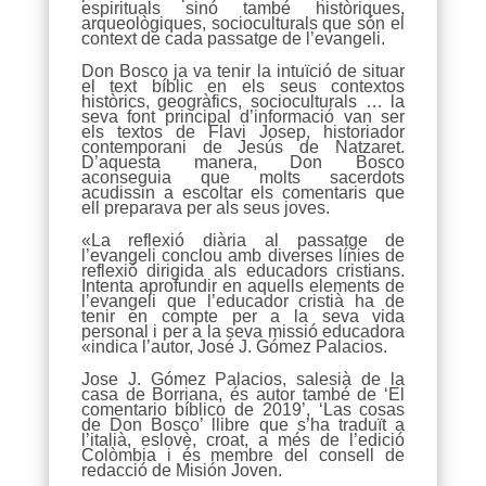
espirituals sinó també històriques,
arqueològiques, socioculturals que són el
context de cada passatge de l’evangeli.
Don Bosco ja va tenir la intuïció de situar
el text bíblic en els seus contextos
històrics, geogràfics, socioculturals … la
seva font principal d’informació van ser
els textos de Flavi Josep, historiador
contemporani de Jesús de Natzaret.
D’aquesta manera, Don Bosco
aconseguia que molts sacerdots
acudissin a escoltar els comentaris que
ell preparava per als seus joves.
«La reflexió diària al passatge de
l’evangeli conclou amb diverses línies de
reflexió dirigida als educadors cristians.
Intenta aprofundir en aquells elements de
l’evangeli que l’educador cristià ha de
tenir en compte per a la seva vida
personal i per a la seva missió educadora
«indica l’autor, José J. Gómez Palacios.
Jose J. Gómez Palacios, salesià de la
casa de Borriana, és autor també de ‘El
comentario bíblico de 2019’, ‘Las cosas
de Don Bosco’ llibre que s’ha traduït a
l’italià, eslovè, croat, a més de l’edició
Colòmbia i és membre del consell de
redacció de Misión Joven.