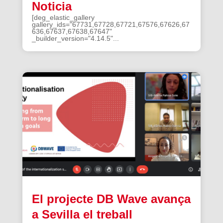
Noticia
[deg_elastic_gallery
gallery_ids="67731,67728,67721,67576,67626,67
636,67637,67638,67647"
_builder_version="4.14.5"...
El projecte DB Wave avança
a Sevilla el treball