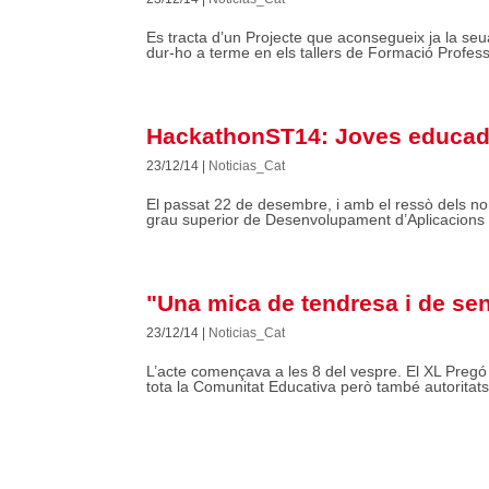
Es tracta d’un Projecte que aconsegueix ja la seu
dur-ho a terme en els tallers de Formació Profes
HackathonST14: Joves educado
23/12/14
|
Noticias_Cat
El passat 22 de desembre, i amb el ressò dels no
grau superior de Desenvolupament d’Aplicacions Mu
"Una mica de tendresa i de se
23/12/14
|
Noticias_Cat
L’acte començava a les 8 del vespre. El XL Pregó
tota la Comunitat Educativa però també autoritats l