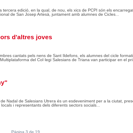
a tercera edició, en la qual, de nou, els xics de PCPI són els encarrega
sional de San Josep Artesà, juntament amb alumnes de Cicles...
rs d'altres joves
mbres cantats pels nens de Sant Ildefons, els alumnes del cicle format
ltiplataforma del Col·legi Salesians de Triana van participar en el pri
ny"
 de Nadal de Salesians Utrera és un esdeveniment per a la ciutat, pres
ocals i representants dels diferents sectors socials...
Página 3 de 19