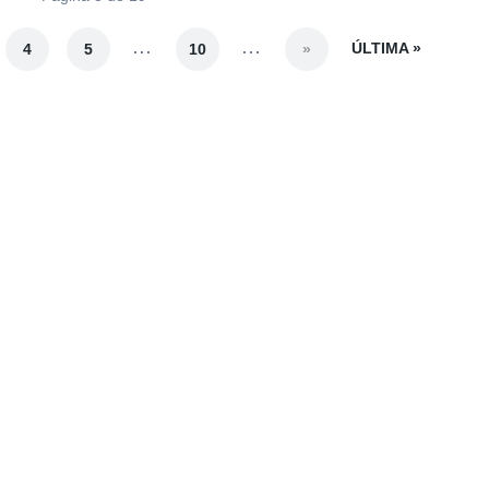
...
...
ÚLTIMA »
4
5
10
»