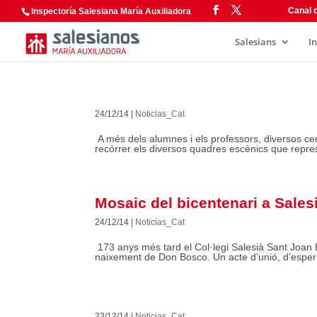
Canal d
Inspectoría Salesiana María Auxiliadora
Salesians
I
24/12/14
|
Noticias_Cat
A més dels alumnes i els professors, diversos cen
recórrer els diversos quadres escènics que represe
Mosaic del bicentenari a Sales
24/12/14
|
Noticias_Cat
173 anys més tard el Col·legi Salesià Sant Joan B
naixement de Don Bosco. Un acte d’unió, d’esperi
23/12/14
|
Noticias_Cat