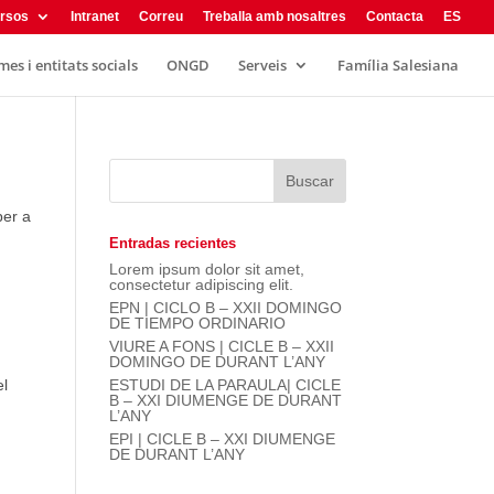
rsos
Intranet
Correu
Treballa amb nosaltres
Contacta
ES
es i entitats socials
ONGD
Serveis
Família Salesiana
per a
Entradas recientes
Lorem ipsum dolor sit amet,
consectetur adipiscing elit.
EPN | CICLO B – XXII DOMINGO
DE TIEMPO ORDINARIO
VIURE A FONS | CICLE B – XXII
DOMINGO DE DURANT L’ANY
el
ESTUDI DE LA PARAULA| CICLE
B – XXI DIUMENGE DE DURANT
L’ANY
EPI | CICLE B – XXI DIUMENGE
DE DURANT L’ANY