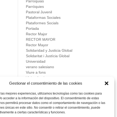
Parroquias
Parròquies
Pastoral Juvenil
Plataformas Sociales
Plataformes Socials
Portada
Rector Major
RECTOR MAYOR
Rector Mayor
Solidaridad y Justicia Global
Solidaritat i Justícia Global
Universidad
verano salesiano
Viure a fons
Vivir a fondo
Gestionar el consentimiento de las cookies
Vocacional
 las mejores experiencias, utilizamos tecnologías como las cookies para
Meta
o acceder a la información del dispositivo. El consentimiento de estas
Acceder
 nos permitirá procesar datos como el comportamiento de navegación o las
Feed de entradas
ones únicas en este sitio. No consentir o retirar el consentimiento, puede
Feed de comentarios
tivamente a ciertas características y funciones.