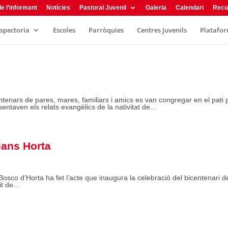
e l’informant
Notícies
Pastoral Juvenil
Galeria
Calendari
Recu
nspectoria
Escoles
Parròquies
Centres Juvenils
Plataform
tenars de pares, mares, familiars i amics es van congregar en el pati 
ntaven els relats evangèlics de la nativitat de...
ians Horta
osco d’Horta ha fet l’acte que inaugura la celebració del bicentenari d
t de...