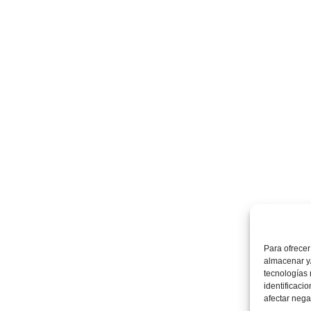
Para ofrecer
almacenar y/
tecnologías
identificaci
afectar nega