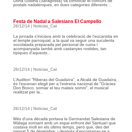
Doña Godina (Saragossa) va convocar el concurs de
postals nadalenques, en dues categories diferents:...
Festa de Nadal a Salesians El Campello
26/12/14
|
Noticias_Cat
La jornada s’iniciava amb la celebració de l’eucaristia en
el temple parroquial, a la qual va seguir una suculenta
xocolatada preparada pel personal de cuina i
acompanyada també amb castanyes rostides, tan
típiques d’aquests...
26/12/14
|
Noticias_Cat
L’Auditori "Riberas del Guadaíra", a Alcalá de Guadaíra,
és l’escenari elegit per a l’estrena nacional de "Gràcies
Don Bosco, somiar el teu mateix somni", el musical
realitzat per la...
26/12/14
|
Noticias_Cat
Més d’una dècada portava la Germandat Salesiana de
Màlaga somiant amb un espai enfront del Santuari que
costava molt en els últims temps, però que, des del
passat 5 de desembre, i després d’encomanar-se a