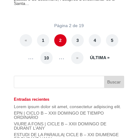
Santa...
Página 2 de 19
«
1
2
3
4
5
...
...
ÚLTIMA »
10
»
Entradas recientes
Lorem ipsum dolor sit amet, consectetur adipiscing elit.
EPN | CICLO B – XXII DOMINGO DE TIEMPO
ORDINARIO
VIURE A FONS | CICLE B – XXII DOMINGO DE
DURANT L’ANY
ESTUDI DE LA PARAULA| CICLE B – XXI DIUMENGE