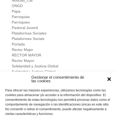
Noticias_Cat
ONGD
Papa
Parroquias
Parròquies
Pastoral Juvenil
Plataformas Sociales
Plataformes Socials
Portada
Rector Major
RECTOR MAYOR
Rector Mayor
Solidaridad y Justicia Global
Solidaritat i Justícia Global
Universidad
Gestionar el consentimiento de
las cookies
verano salesiano
Viure a fons
Para ofrecer las mejores experiencias, utilizamos tecnologías como las
Vivir a fondo
cookies para almacenar y/o acceder a la información del dispositivo. El
Vocacional
consentimiento de estas tecnologías nos permitirá procesar datos como el
comportamiento de navegación o las identificaciones únicas en este sitio.
No consentir o retirar el consentimiento, puede afectar negativamente a
Meta
ciertas características y funciones.
Acceder