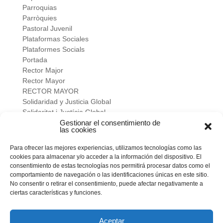
Parroquias
Parròquies
Pastoral Juvenil
Plataformas Sociales
Plataformes Socials
Portada
Rector Major
Rector Mayor
RECTOR MAYOR
Solidaridad y Justicia Global
Solidaritat i Justícia Global
Universidad
Gestionar el consentimiento de
las cookies
verano salesiano
Viure a fons
Para ofrecer las mejores experiencias, utilizamos tecnologías como las
Vivir a fondo
cookies para almacenar y/o acceder a la información del dispositivo. El
Vocacional
consentimiento de estas tecnologías nos permitirá procesar datos como el
comportamiento de navegación o las identificaciones únicas en este sitio.
No consentir o retirar el consentimiento, puede afectar negativamente a
Meta
ciertas características y funciones.
Acceder
Feed de entradas
Feed de comentarios
Aceptar