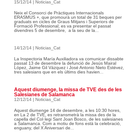
15/12/14
|
Noticias_Cat
Neix el Consorci de Pràctiques Internacionals
ERASMUS +, que promourà un total de 31 beques per
graduats en cicles de Graus Mitjans i Superiors de
Formació Professional; es va presentar el passat
divendres 5 de desembre, a la seu de la...
14/12/14
|
Noticias_Cat
La Inspectoria María Auxiliadora va comunicar dissabte
passat 13 de desembre la defunció de Jesús Mairal
López, Jaime Gil Vázquez i José Antonio Nieto Estévez,
tres salesians que en els últims dies havien...
Aquest diumenge, la missa de TVE des de les
Salesianes de Salamanca
12/12/14
|
Noticias_Cat
Aquest diumenge 14 de desembre, a les 10:30 hores,
en La 2 de TVE, es retransmetrà la missa des de la
capella del Col·legi Sant Joan Bosco, de les salesianes
a Salamanca. Com a motiu de fons està la celebració,
enguany, del X Aniversari de...