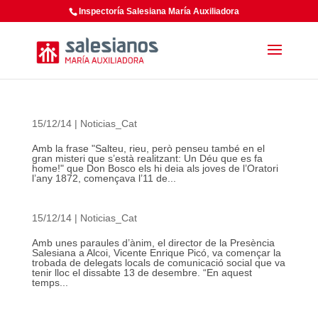
Inspectoría Salesiana María Auxiliadora
15/12/14
|
Noticias_Cat
Amb la frase "Salteu, rieu, però penseu també en el
gran misteri que s’està realitzant: Un Déu que es fa
home!" que Don Bosco els hi deia als joves de l’Oratori
l’any 1872, començava l’11 de...
15/12/14
|
Noticias_Cat
Amb unes paraules d’ànim, el director de la Presència
Salesiana a Alcoi, Vicente Enrique Picó, va començar la
trobada de delegats locals de comunicació social que va
tenir lloc el dissabte 13 de desembre. “En aquest
temps...