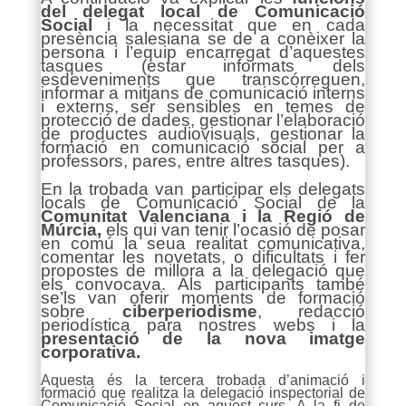
del delegat local de Comunicació
Social
i la necessitat que en cada
presència salesiana se de a conèixer la
persona i l’equip encarregat d’aquestes
tasques (estar informats dels
esdeveniments que transcórreguen,
informar a mitjans de comunicació interns
i externs, ser sensibles en temes de
protecció de dades, gestionar l’elaboració
de productes audiovisuals, gestionar la
formació en comunicació social per a
professors, pares, entre altres tasques).
En la trobada van participar els delegats
locals de Comunicació Social de la
Comunitat Valenciana i la Regió de
Múrcia,
els qui van tenir l’ocasió de posar
en comú la seua realitat comunicativa,
comentar les novetats, o dificultats i fer
propostes de millora a la delegació que
els convocava. Als participants també
se’ls van oferir moments de formació
sobre
ciberperiodisme
, redacció
periodística para nostres webs i la
presentació de la nova imatge
corporativa.
Aquesta és la tercera trobada d’animació i
formació que realitza la delegació inspectorial de
Comunicació Social en aquest curs. A la fi de