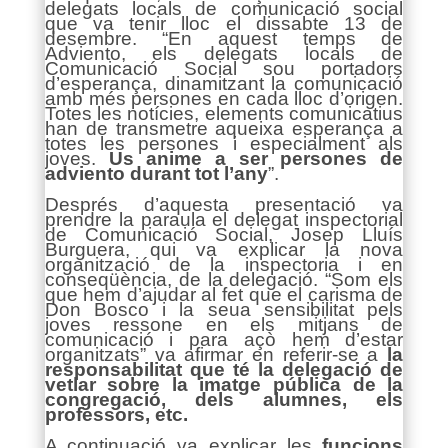
delegats locals de comunicació social
que va tenir lloc el dissabte 13 de
desembre. “En aquest temps de
Adviento, els delegats locals de
Comunicació Social sou portadors
d’esperança, dinamitzant la comunicació
amb més persones en cada lloc d’origen.
Totes les notícies, elements comunicatius
han de transmetre aqueixa esperança a
totes les persones i especialment als
joves.
Us anime a ser persones de
adviento durant tot l’any
”.
Després d’aquesta presentació va
prendre la paraula el delegat inspectorial
de Comunicació Social, Josep Lluís
Burguera, qui va explicar la nova
organització de la inspectoria i en
conseqüència, de la delegació. “Som els
que hem d’ajudar al fet que el carisma de
Don Bosco i la seua sensibilitat pels
joves ressone en els mitjans de
comunicació i para açò hem d’estar
organitzats” va afirmar en referir-se a
la
responsabilitat que té la delegació de
vetlar sobre la imatge pública de la
congregació, dels alumnes, els
professors, etc.
A continuació va explicar les
funcions