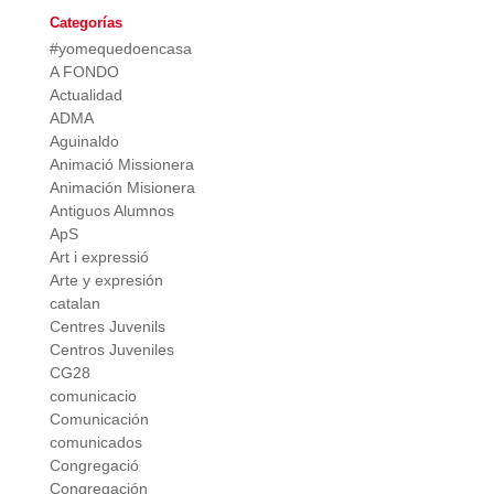
Categorías
#yomequedoencasa
A FONDO
Actualidad
ADMA
Aguinaldo
Animació Missionera
Animación Misionera
Antiguos Alumnos
ApS
Art i expressió
Arte y expresión
catalan
Centres Juvenils
Centros Juveniles
CG28
comunicacio
Comunicación
comunicados
Congregació
Congregación