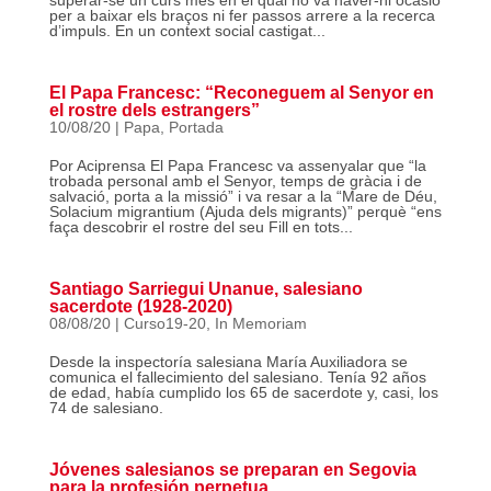
superar-se un curs més en el qual no va haver-hi ocasió
per a baixar els braços ni fer passos arrere a la recerca
d’impuls. En un context social castigat...
El Papa Francesc: “Reconeguem al Senyor en
el rostre dels estrangers”
10/08/20
|
Papa
,
Portada
Por Aciprensa ​El Papa Francesc va assenyalar que “la
trobada personal amb el Senyor, temps de gràcia i de
salvació, porta a la missió” i va resar a la “Mare de Déu,
Solacium migrantium (Ajuda dels migrants)” perquè “ens
faça descobrir el rostre del seu Fill en tots...
Santiago Sarriegui Unanue, salesiano
sacerdote (1928-2020)
08/08/20
|
Curso19-20
,
In Memoriam
Desde la inspectoría salesiana María Auxiliadora se
comunica el fallecimiento del salesiano. Tenía 92 años
de edad, había cumplido los 65 de sacerdote y, casi, los
74 de salesiano.
Jóvenes salesianos se preparan en Segovia
para la profesión perpetua