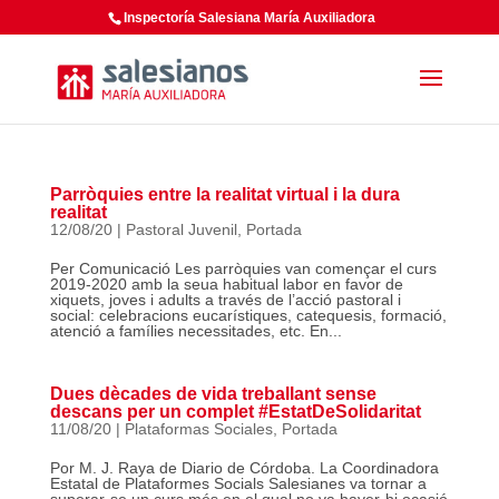
Inspectoría Salesiana María Auxiliadora
Parròquies entre la realitat virtual i la dura
realitat
12/08/20
|
Pastoral Juvenil
,
Portada
Per Comunicació Les parròquies van començar el curs
2019-2020 amb la seua habitual labor en favor de
xiquets, joves i adults a través de l’acció pastoral i
social: celebracions eucarístiques, catequesis, formació,
atenció a famílies necessitades, etc. En...
Dues dècades de vida treballant sense
descans per un complet #EstatDeSolidaritat
11/08/20
|
Plataformas Sociales
,
Portada
Por M. J. Raya de Diario de Córdoba. La Coordinadora
Estatal de Plataformes Socials Salesianes va tornar a