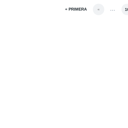
« PRIMERA
...
«
1