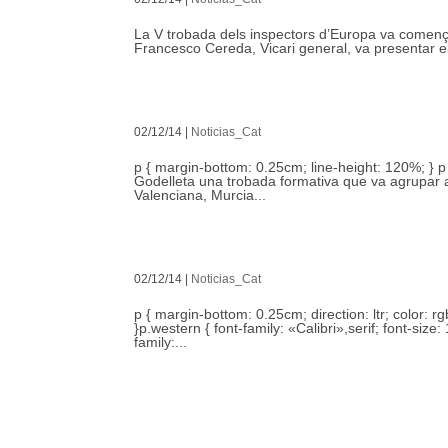
La V trobada dels inspectors d’Europa va comença
Francesco Cereda, Vicari general, va presentar el 
02/12/14
|
Noticias_Cat
p { margin-bottom: 0.25cm; line-height: 120%; } p 
Godelleta una trobada formativa que va agrupar a 
Valenciana, Murcia...
02/12/14
|
Noticias_Cat
p { margin-bottom: 0.25cm; direction: ltr; color: rg
}p.western { font-family: «Calibri»,serif; font-size: 
family:...