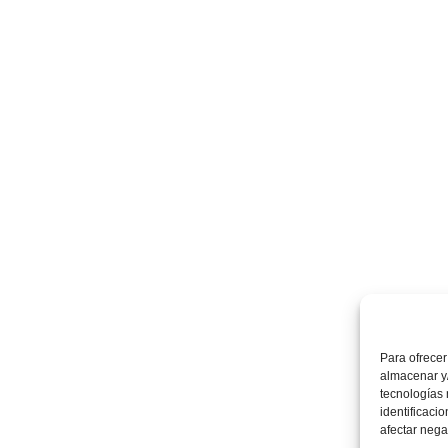
Para ofrecer
almacenar y/
tecnologías
identificaci
afectar nega