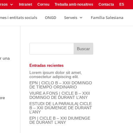
rsos
Intranet
Correu
Treballa amb nosaltres
Contacta
ES
es i entitats socials
ONGD
Serveis
Família Salesiana
er una
Entradas recientes
Lorem ipsum dolor sit amet,
consectetur adipiscing elit.
EPN | CICLO B – XXII DOMINGO
DE TIEMPO ORDINARIO
VIURE A FONS | CICLE B – XXII
DOMINGO DE DURANT L’ANY
bre
ESTUDI DE LA PARAULA| CICLE
B – XXI DIUMENGE DE DURANT
L’ANY
EPI | CICLE B – XXI DIUMENGE
DE DURANT L’ANY