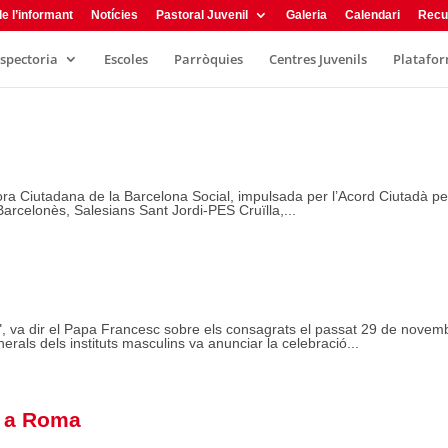
e l’informant
Notícies
Pastoral Juvenil
Galeria
Calendari
Recu
nspectoria
Escoles
Parròquies
Centres Juvenils
Plataform
ora Ciutadana de la Barcelona Social, impulsada per l’Acord Ciutadà p
 Barcelonès, Salesians Sant Jordi-PES Cruïlla,...
 va dir el Papa Francesc sobre els consagrats el passat 29 de novem
rals dels instituts masculins va anunciar la celebració...
a a Roma