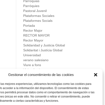
Parroquias
Parròquies
Pastoral Juvenil
Plataformas Sociales
Plataformes Socials
Portada
Rector Major
RECTOR MAYOR
Rector Mayor
Solidaridad y Justicia Global
Solidaritat i Justícia Global
Universidad
verano salesiano
Viure a fons
Vivir a fondo
Gestionar el consentimiento de las cookies
Vocacional
 las mejores experiencias, utilizamos tecnologías como las cookies para
Meta
o acceder a la información del dispositivo. El consentimiento de estas
Acceder
 nos permitirá procesar datos como el comportamiento de navegación o las
Feed de entradas
ones únicas en este sitio. No consentir o retirar el consentimiento, puede
Feed de comentarios
tivamente a ciertas características y funciones.