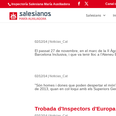
Canal d
Inspectoría Salesiana María Auxiliadora
Salesians
I
02/12/14
|
Noticias_Cat
El passat 27 de novembre, en el marc de la II Àg
Barcelona Inclusiva, i que va tenir lloc a l’Ateneu
02/12/14
|
Noticias_Cat
"Són homes i dones que poden despertar el món",
de 2013, quan en col·loqui amb els Superiors Gene
Trobada d'Inspectors d'Europ
02/12/14
|
Noticias_Cat