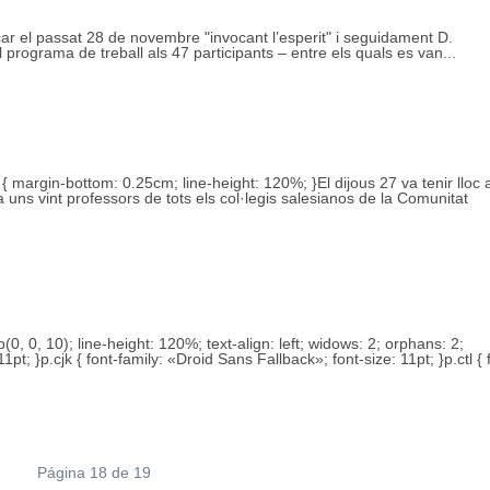
r el passat 28 de novembre "invocant l’esperit" i seguidament D.
programa de treball als 47 participants – entre els quals es van...
{ margin-bottom: 0.25cm; line-height: 120%; }El dijous 27 va tenir lloc 
uns vint professors de tots els col·legis salesianos de la Comunitat
b(0, 0, 10); line-height: 120%; text-align: left; widows: 2; orphans: 2;
11pt; }p.cjk { font-family: «Droid Sans Fallback»; font-size: 11pt; }p.ctl { 
Página 18 de 19