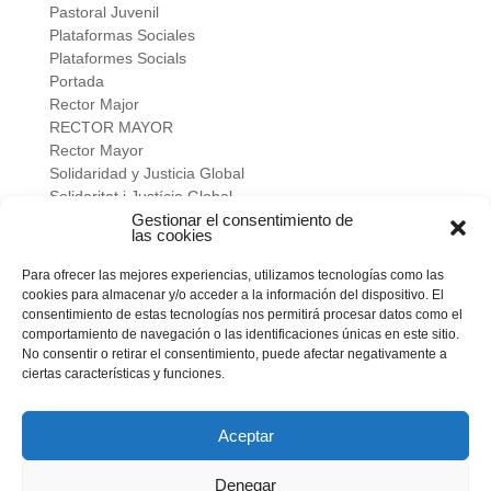
Pastoral Juvenil
Plataformas Sociales
Plataformes Socials
Portada
Rector Major
RECTOR MAYOR
Rector Mayor
Solidaridad y Justicia Global
Solidaritat i Justícia Global
Universidad
Gestionar el consentimiento de
las cookies
verano salesiano
Viure a fons
Para ofrecer las mejores experiencias, utilizamos tecnologías como las
Vivir a fondo
cookies para almacenar y/o acceder a la información del dispositivo. El
Vocacional
consentimiento de estas tecnologías nos permitirá procesar datos como el
comportamiento de navegación o las identificaciones únicas en este sitio.
No consentir o retirar el consentimiento, puede afectar negativamente a
Meta
ciertas características y funciones.
Acceder
Feed de entradas
Feed de comentarios
Aceptar
WordPress.org
Denegar