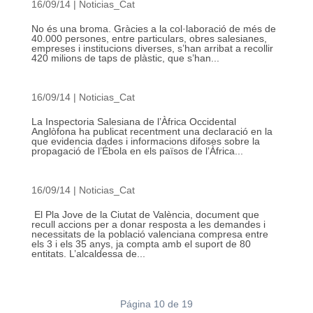
16/09/14
|
Noticias_Cat
No és una broma. Gràcies a la col·laboració de més de
40.000 persones, entre particulars, obres salesianes,
empreses i institucions diverses, s’han arribat a recollir
420 milions de taps de plàstic, que s’han...
16/09/14
|
Noticias_Cat
La Inspectoria Salesiana de l’Àfrica Occidental
Anglòfona ha publicat recentment una declaració en la
que evidencia dades i informacions difoses sobre la
propagació de l’Ébola en els països de l’Àfrica...
16/09/14
|
Noticias_Cat
El Pla Jove de la Ciutat de València, document que
recull accions per a donar resposta a les demandes i
necessitats de la població valenciana compresa entre
els 3 i els 35 anys, ja compta amb el suport de 80
entitats. L’alcaldessa de...
Página 10 de 19