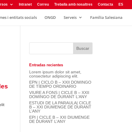
rsos
Intranet
Correu
Treballa amb nosaltres
Contacta
ES
es i entitats socials
ONGD
Serveis
Família Salesiana
Entradas recientes
Lorem ipsum dolor sit amet,
consectetur adipiscing elit.
EPN | CICLO B – XXII DOMINGO
les
DE TIEMPO ORDINARIO
VIURE A FONS | CICLE B – XXII
DOMINGO DE DURANT L’ANY
ESTUDI DE LA PARAULA| CICLE
lit
B – XXI DIUMENGE DE DURANT
L’ANY
EPI | CICLE B – XXI DIUMENGE
DE DURANT L’ANY