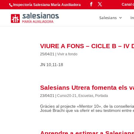
Canal d
Inspectoría Salesiana María Auxiliadora
Salesians
I
VIURE A FONS – CICLE B – IV
25/04/21
|
Vivir a fondo
JN 10,11-18
Salesians Utrera fomenta els va
23/04/21
|
Curso20-21
,
Escuelas
,
Portada
Gràcies al projecte «Mentor 10», de la conselleria 
Josué Brachi que va oferir el seu testimoni entre 
Aprendre a estimar a Salesians