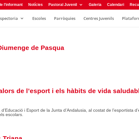
e l’informant
Notícies
Pastoral Juvenil
Galeria
Calendari
Recu
nspectoria
Escoles
Parròquies
Centres Juvenils
Plataform
 Diumenge de Pasqua
lors de l’esport i els hàbits de vida saludab
d’Educació i Esport de la Junta d’Andalusia, al costat de l’esportista d’e
els escolars.
 Triana