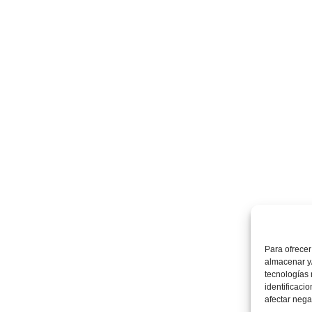
Para ofrecer
almacenar y/
tecnologías
identificaci
afectar nega