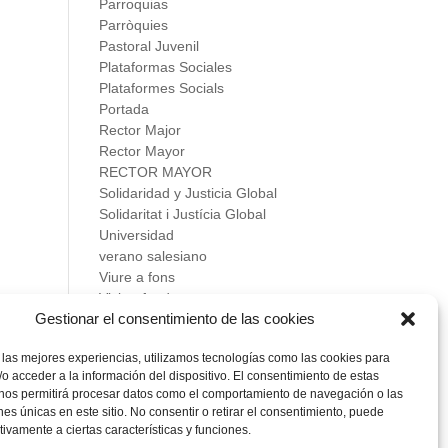
Parroquias
Parròquies
Pastoral Juvenil
Plataformas Sociales
Plataformes Socials
Portada
Rector Major
Rector Mayor
RECTOR MAYOR
Solidaridad y Justicia Global
Solidaritat i Justícia Global
Universidad
verano salesiano
Viure a fons
Vivir a fondo
Gestionar el consentimiento de las cookies
Vocacional
 las mejores experiencias, utilizamos tecnologías como las cookies para
Meta
o acceder a la información del dispositivo. El consentimiento de estas
Acceder
 nos permitirá procesar datos como el comportamiento de navegación o las
Feed de entradas
ones únicas en este sitio. No consentir o retirar el consentimiento, puede
Feed de comentarios
tivamente a ciertas características y funciones.