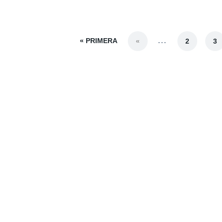
« PRIMERA
...
«
2
3