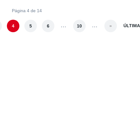
Página 4 de 14
...
...
ÚLTIMA
4
5
6
10
»