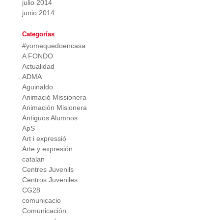
julio 2014
junio 2014
Categorías
#yomequedoencasa
A FONDO
Actualidad
ADMA
Aguinaldo
Animació Missionera
Animación Misionera
Antiguos Alumnos
ApS
Art i expressió
Arte y expresión
catalan
Centres Juvenils
Centros Juveniles
CG28
comunicacio
Comunicación