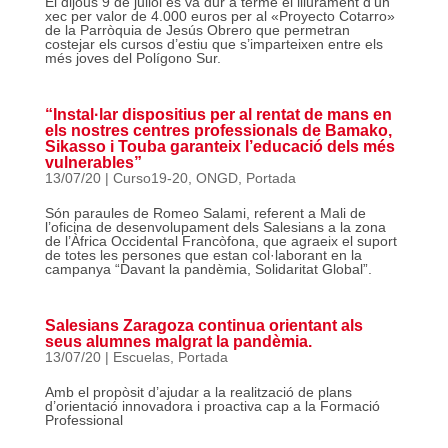
El dijous 9 de juliol es va dur a terme el lliurament d’un
xec per valor de 4.000 euros per al «Proyecto Cotarro»
de la Parròquia de Jesús Obrero que permetran
costejar els cursos d’estiu que s’imparteixen entre els
més joves del Polígono Sur.
“Instal·lar dispositius per al rentat de mans en
els nostres centres professionals de Bamako,
Sikasso i Touba garanteix l’educació dels més
vulnerables”
13/07/20
|
Curso19-20
,
ONGD
,
Portada
Són paraules de Romeo Salami, referent a Mali de
l’oficina de desenvolupament dels Salesians a la zona
de l’Àfrica Occidental Francòfona, que agraeix el suport
de totes les persones que estan col·laborant en la
campanya “Davant la pandèmia, Solidaritat Global”.
Salesians Zaragoza continua orientant als
seus alumnes malgrat la pandèmia.
13/07/20
|
Escuelas
,
Portada
Amb el propòsit d’ajudar a la realització de plans
d’orientació innovadora i proactiva cap a la Formació
Professional