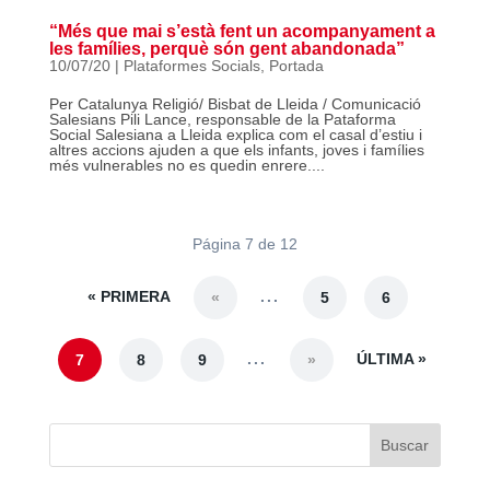
“Més que mai s’està fent un acompanyament a
les famílies, perquè són gent abandonada”
10/07/20
|
Plataformes Socials
,
Portada
Per Catalunya Religió/ Bisbat de Lleida / Comunicació
Salesians Pili Lance, responsable de la Pataforma
Social Salesiana a Lleida explica com el casal d’estiu i
altres accions ajuden a que els infants, joves i famílies
més vulnerables no es quedin enrere....
Página 7 de 12
« PRIMERA
...
«
5
6
...
ÚLTIMA »
7
8
9
»