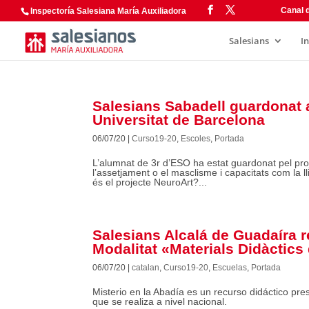
Canal d
Inspectoría Salesiana María Auxiliadora
Salesians
I
Salesians Sabadell guardonat 
Universitat de Barcelona
06/07/20
|
Curso19-20
,
Escoles
,
Portada
L’alumnat de 3r d’ESO ha estat guardonat pel p
l’assetjament o el masclisme i capacitats com la l
és el projecte NeuroArt?...
Salesians Alcalá de Guadaíra r
Modalitat «Materials Didàctics
06/07/20
|
catalan
,
Curso19-20
,
Escuelas
,
Portada
Misterio en la Abadía es un recurso didáctico pr
que se realiza a nivel nacional.