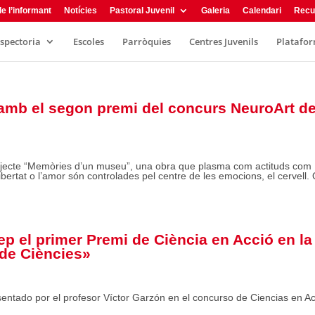
e l’informant
Notícies
Pastoral Juvenil
Galeria
Calendari
Recu
nspectoria
Escoles
Parròquies
Centres Juvenils
Plataform
amb el segon premi del concurs NeuroArt de
rojecte “Memòries d’un museu”, una obra que plasma com actituds com
libertat o l’amor són controlades pel centre de les emocions, el cervell.
ep el primer Premi de Ciència en Acció en la
 de Ciències»
esentado por el profesor Víctor Garzón en el concurso de Ciencias en A