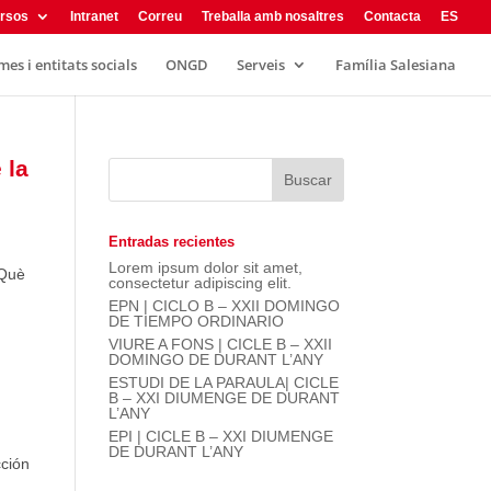
rsos
Intranet
Correu
Treballa amb nosaltres
Contacta
ES
es i entitats socials
ONGD
Serveis
Família Salesiana
 la
Entradas recientes
Lorem ipsum dolor sit amet,
 Què
consectetur adipiscing elit.
EPN | CICLO B – XXII DOMINGO
DE TIEMPO ORDINARIO
VIURE A FONS | CICLE B – XXII
DOMINGO DE DURANT L’ANY
ESTUDI DE LA PARAULA| CICLE
B – XXI DIUMENGE DE DURANT
L’ANY
EPI | CICLE B – XXI DIUMENGE
DE DURANT L’ANY
cción