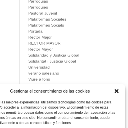
Parroquias
Parròquies
Pastoral Juvenil
Plataformas Sociales
Plataformes Socials
Portada
Rector Major
RECTOR MAYOR
Rector Mayor
Solidaridad y Justicia Global
Solidaritat i Justícia Global
Universidad
verano salesiano
Viure a fons
Vivir a fondo
Gestionar el consentimiento de las cookies
Vocacional
 las mejores experiencias, utilizamos tecnologías como las cookies para
Meta
o acceder a la información del dispositivo. El consentimiento de estas
Acceder
 nos permitirá procesar datos como el comportamiento de navegación o las
Feed de entradas
ones únicas en este sitio. No consentir o retirar el consentimiento, puede
Feed de comentarios
tivamente a ciertas características y funciones.