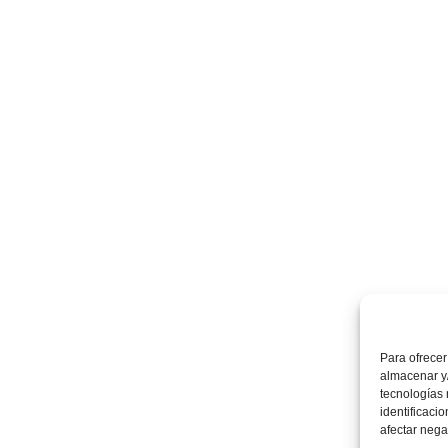
Para ofrecer
almacenar y/
tecnologías
identificaci
afectar nega