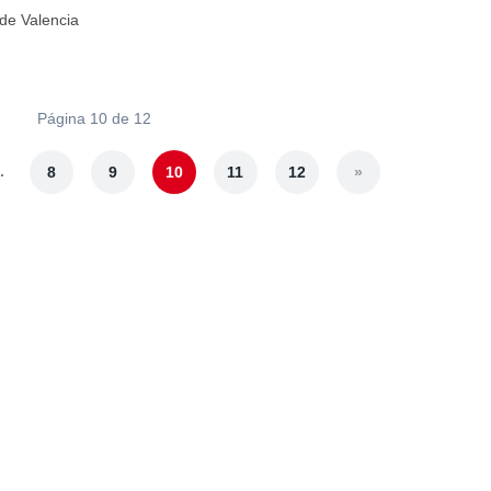
de Valencia
Página 10 de 12
.
8
9
10
11
12
»