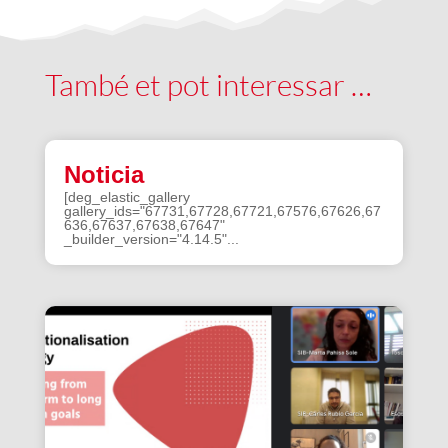
També et pot interessar …
Noticia
[deg_elastic_gallery
gallery_ids="67731,67728,67721,67576,67626,67
636,67637,67638,67647"
_builder_version="4.14.5"...