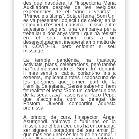
des que nasquera la *Inspectoría María
Auxiliadora després de les reeixides
experiències de el “Vine i veuràs” i
“Primer, els últims”. Sota el lema ‘Som Un’
es va presentar l’objectiu de créixer en la
comunió d’esperit, carisma i missió entre
salesians i seglars; una campanya per a
treballar a dos anys vista i que ha resistit
en el seu primer curs a un
desenvolupament inesperat amb motiu de
la COVID-19, però enfortint el seu
missatge.
La terrible pandèmia ha trastocat
activitats, plans, celebracions, però també
ha *redimensionado el ‘Som Un’, donant-
li més sentit si cabia, portant-ho fins a
extrems, implicant a totes i cadascuna de
les persones que formen part de la
Família Salesiana. “Sense saber-ho, hem
fet realitat el lema ‘Som un’ cadascun des
de la seua casa”, assenyala Paco Pepe,
que s’acomiada com a delegat de
Pastoral Juvenil compartint aquesta
premissa.
A principi de curs, l’inspector, Ángel
Asurmendi, animava a “unir-nos en la
missió que el bon Déu ens ha encomanat:
ser signes i portadors del seu amor. El
que més ens uneix és fer el bé en comú”. I
subratllava un aspecte que sens dubte ha