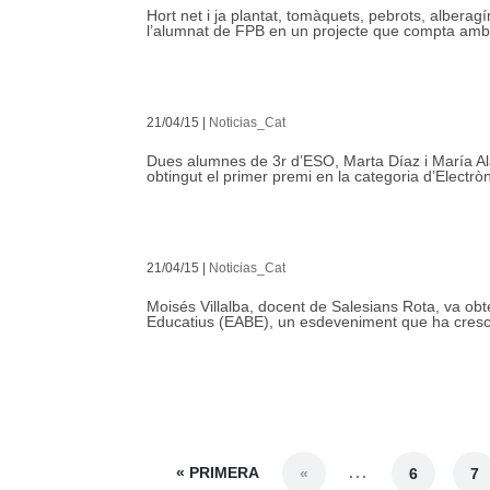
Hort net i ja plantat, tomàquets, pebrots, alberag
l’alumnat de FPB en un projecte que compta amb l
21/04/15
|
Noticias_Cat
Dues alumnes de 3r d’ESO, Marta Díaz i María Al
obtingut el primer premi en la categoria d’Electròn
21/04/15
|
Noticias_Cat
Moisés Villalba, docent de Salesians Rota, va obt
Educatius (EABE), un esdeveniment que ha crescut
« PRIMERA
...
«
6
7