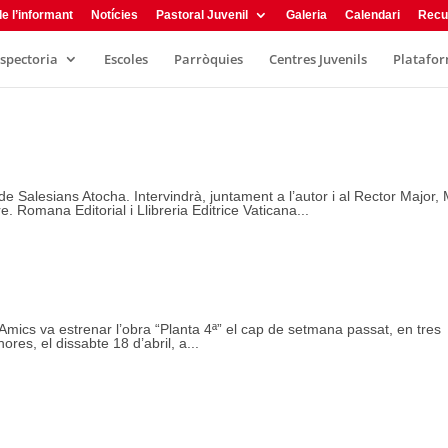
e l’informant
Notícies
Pastoral Juvenil
Galeria
Calendari
Recu
nspectoria
Escoles
Parròquies
Centres Juvenils
Plataform
 de Salesians Atocha. Intervindrà, juntament a l’autor i al Rector Major,
. Romana Editorial i Llibreria Editrice Vaticana...
e Amics va estrenar l’obra “Planta 4ª” el cap de setmana passat, en tres
ores, el dissabte 18 d’abril, a...