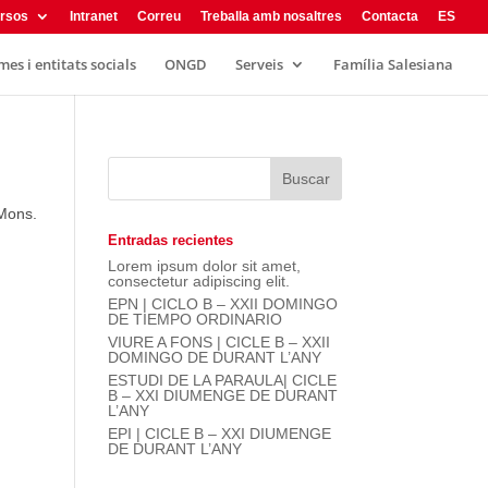
rsos
Intranet
Correu
Treballa amb nosaltres
Contacta
ES
es i entitats socials
ONGD
Serveis
Família Salesiana
 Mons.
Entradas recientes
Lorem ipsum dolor sit amet,
consectetur adipiscing elit.
EPN | CICLO B – XXII DOMINGO
DE TIEMPO ORDINARIO
VIURE A FONS | CICLE B – XXII
DOMINGO DE DURANT L’ANY
ESTUDI DE LA PARAULA| CICLE
B – XXI DIUMENGE DE DURANT
L’ANY
EPI | CICLE B – XXI DIUMENGE
DE DURANT L’ANY