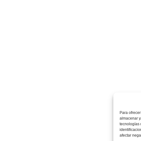
Para ofrecer
almacenar y/
tecnologías
identificaci
afectar nega