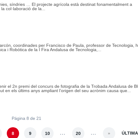
ínies, síndries … El projecte agrícola està destinat fonamentalment a
a col·laboració de la...
arcón, coordinades per Francisco de Paula, professor de Tecnologia, 
ica i Robòtica de la I Fira Andalusa de Tecnologia,...
enir el 2n premi del concurs de fotografia de la Trobada Andalusa de B
 en els últims anys ampliant l’origen del seu acrònim causa que...
Página 8 de 21
...
...
ÚLTIMA
8
9
10
20
»