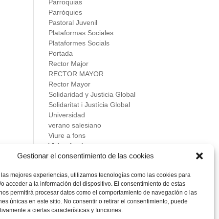
Parroquias
Parròquies
Pastoral Juvenil
Plataformas Sociales
Plataformes Socials
Portada
Rector Major
RECTOR MAYOR
Rector Mayor
Solidaridad y Justicia Global
Solidaritat i Justícia Global
Universidad
verano salesiano
Viure a fons
Vivir a fondo
Gestionar el consentimiento de las cookies
Vocacional
 las mejores experiencias, utilizamos tecnologías como las cookies para
Meta
o acceder a la información del dispositivo. El consentimiento de estas
Acceder
 nos permitirá procesar datos como el comportamiento de navegación o las
Feed de entradas
ones únicas en este sitio. No consentir o retirar el consentimiento, puede
Feed de comentarios
tivamente a ciertas características y funciones.