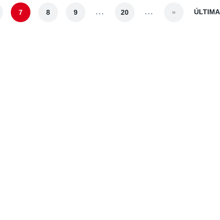
...
...
ÚLTIMA
7
8
9
20
»