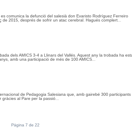
a es comunica la defunció del salesià don Evaristo Rodríguez Ferreiro
de 2015, després de sofrir un atac cerebral. Hagués complert...
bada dels AMICS 3-4 a Llinars del Vallés. Aquest any la trobada ha esta
 anys, amb una participació de més de 100 AMICS...
ernacional de Pedagogia Salesiana que, amb gairebé 300 participants 
gràcies al Pare per la passió...
Página 7 de 22