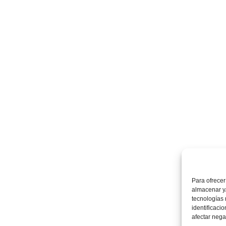
Para ofrecer
almacenar y/
tecnologías
identificaci
afectar nega