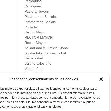
Parroquias
Parròquies
Pastoral Juvenil
Plataformas Sociales
Plataformes Socials
Portada
Rector Major
RECTOR MAYOR
Rector Mayor
Solidaridad y Justicia Global
Solidaritat i Justícia Global
Universidad
verano salesiano
Viure a fons
Vivir a fondo
Gestionar el consentimiento de las cookies
Vocacional
 las mejores experiencias, utilizamos tecnologías como las cookies para
Meta
o acceder a la información del dispositivo. El consentimiento de estas
Acceder
 nos permitirá procesar datos como el comportamiento de navegación o las
Feed de entradas
ones únicas en este sitio. No consentir o retirar el consentimiento, puede
Feed de comentarios
tivamente a ciertas características y funciones.