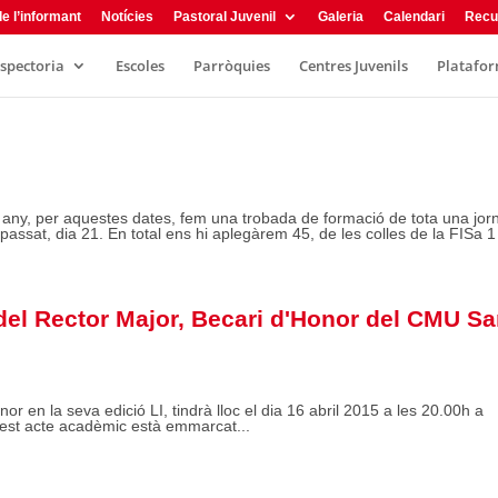
e l’informant
Notícies
Pastoral Juvenil
Galeria
Calendari
Recu
nspectoria
Escoles
Parròquies
Centres Juvenils
Plataform
 any, per aquestes dates, fem una trobada de formació de tota una jor
assat, dia 21. En total ens hi aplegàrem 45, de les colles de la FISa 1 
del Rector Major, Becari d'Honor del CMU S
or en la seva edició LI, tindrà lloc el dia 16 abril 2015 a les 20.00h a
uest acte acadèmic està emmarcat...