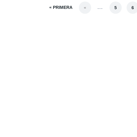
« PRIMERA
...
«
5
6