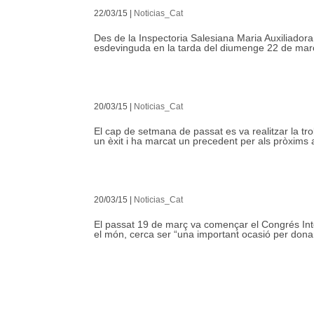
22/03/15
|
Noticias_Cat
Des de la Inspectoria Salesiana Maria Auxiliador
esdevinguda en la tarda del diumenge 22 de març 
20/03/15
|
Noticias_Cat
El cap de setmana de passat es va realitzar la tro
un èxit i ha marcat un precedent per als pròxims
20/03/15
|
Noticias_Cat
El passat 19 de març va començar el Congrés Int
el món, cerca ser “una important ocasió per donar 