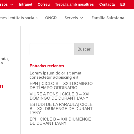
rsos
Intranet
Correu
Treballa amb nosaltres
Contacta
ES
es i entitats socials
ONGD
Serveis
Família Salesiana
nada,
a...
Entradas recientes
Lorem ipsum dolor sit amet,
consectetur adipiscing elit.
EPN | CICLO B – XXII DOMINGO
an
DE TIEMPO ORDINARIO
VIURE A FONS | CICLE B – XXII
DOMINGO DE DURANT L’ANY
ESTUDI DE LA PARAULA| CICLE
B – XXI DIUMENGE DE DURANT
L’ANY
EPI | CICLE B – XXI DIUMENGE
DE DURANT L’ANY