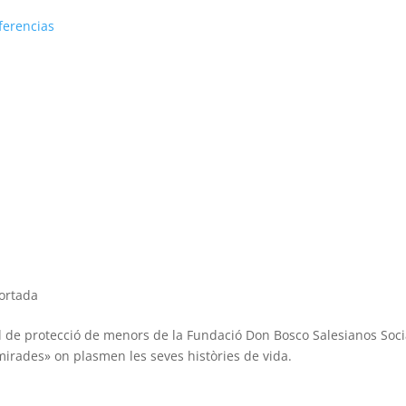
ferencias
ortada
l de protecció de menors de la Fundació Don Bosco Salesianos Soci
s mirades» on plasmen les seves històries de vida.