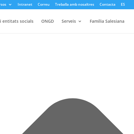
rsos
Intranet
Correu
Treballa amb nosaltres
Contacta
ES
 entitats socials
ONGD
Serveis
Família Salesiana