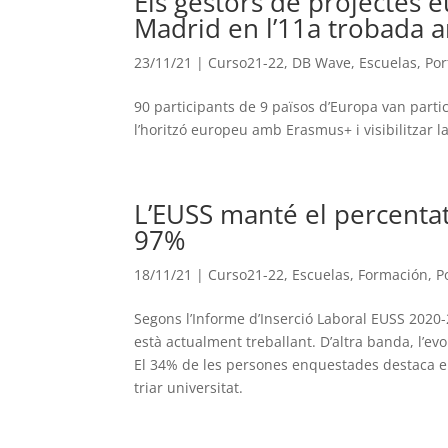
Els gestors de projectes 
Madrid en l’11a trobada 
23/11/21
|
Curso21-22
,
DB Wave
,
Escuelas
,
Por
90 participants de 9 països d’Europa van parti
l’horitzó europeu amb Erasmus+ i visibilitzar 
L’EUSS manté el percentat
97%
18/11/21
|
Curso21-22
,
Escuelas
,
Formación
,
P
Segons l’Informe d’Inserció Laboral EUSS 2020-20
està actualment treballant. D’altra banda, l’ev
El 34% de les persones enquestades destaca el
triar universitat.