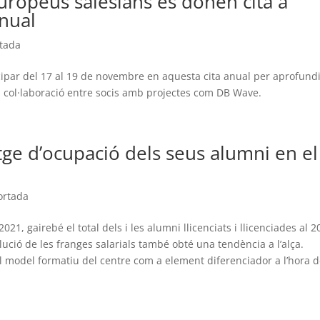
europeus salesians es donen cita a
anual
tada
cipar del 17 al 19 de novembre en aquesta cita anual per aprofund
la col·laboració entre socis amb projectes com DB Wave.
ge d’ocupació dels seus alumni en el
ortada
21, gairebé el total dels i les alumni llicenciats i llicenciades al 
olució de les franges salarials també obté una tendència a l’alça.
 model formatiu del centre com a element diferenciador a l’hora 