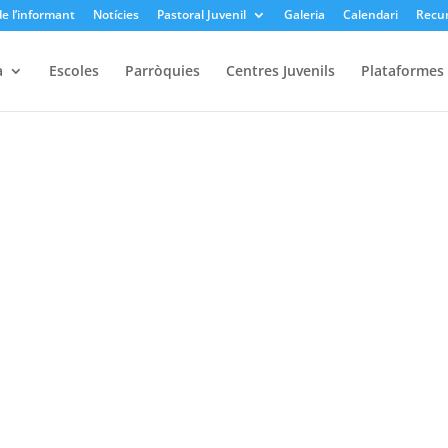
e l’informant
Notícies
Pastoral Juvenil
Galeria
Calendari
Recu
a
Escoles
Parròquies
Centres Juvenils
Plataformes i