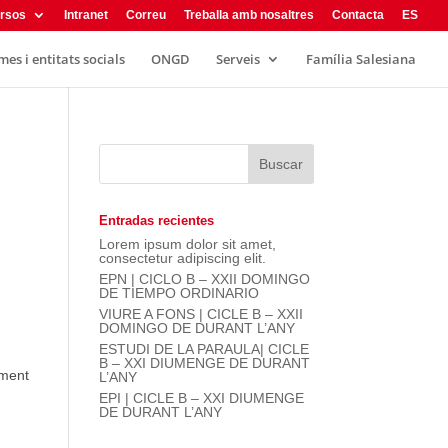
rsos
Intranet
Correu
Treballa amb nosaltres
Contacta
ES
es i entitats socials
ONGD
Serveis
Família Salesiana
Entradas recientes
Lorem ipsum dolor sit amet,
consectetur adipiscing elit.
EPN | CICLO B – XXII DOMINGO
DE TIEMPO ORDINARIO
VIURE A FONS | CICLE B – XXII
DOMINGO DE DURANT L’ANY
ESTUDI DE LA PARAULA| CICLE
B – XXI DIUMENGE DE DURANT
ament
L’ANY
EPI | CICLE B – XXI DIUMENGE
DE DURANT L’ANY