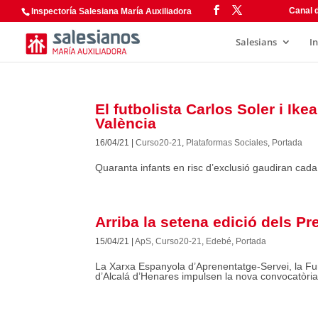
Canal d
Inspectoría Salesiana María Auxiliadora
Salesians
I
El futbolista Carlos Soler i Ike
València
16/04/21
|
Curso20-21
,
Plataformas Sociales
,
Portada
Quaranta infants en risc d’exclusió gaudiran cada 
Arriba la setena edició dels P
15/04/21
|
ApS
,
Curso20-21
,
Edebé
,
Portada
La Xarxa Espanyola d’Aprenentatge-Servei, la Fun
d’Alcalá d’Henares impulsen la nova convocatòria