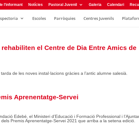
e l’informant
Notícies
Pastoral Juvenil
Galeria
Calendari
Recu
nspectoria
Escoles
Parròquies
Centres Juvenils
Plataform
a rehabiliten el Centre de Dia Entre Amics de
tarda de les noves instal·lacions gràcies a l’antic alumne salesià.
remis Aprenentatge-Servei
dació Edebé, el Ministeri d’Educació i Formació Professional i l’Ajunt
 dels Premis Aprenentatge-Servei 2021 que arriba a la setena edició.