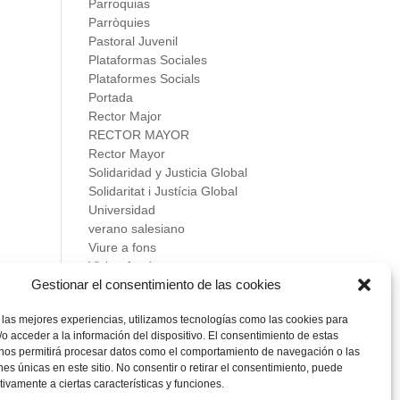
Parroquias
Parròquies
Pastoral Juvenil
Plataformas Sociales
Plataformes Socials
Portada
Rector Major
RECTOR MAYOR
Rector Mayor
Solidaridad y Justicia Global
Solidaritat i Justícia Global
Universidad
verano salesiano
Viure a fons
Vivir a fondo
Gestionar el consentimiento de las cookies
Vocacional
 las mejores experiencias, utilizamos tecnologías como las cookies para
Meta
o acceder a la información del dispositivo. El consentimiento de estas
Acceder
 nos permitirá procesar datos como el comportamiento de navegación o las
Feed de entradas
ones únicas en este sitio. No consentir o retirar el consentimiento, puede
Feed de comentarios
tivamente a ciertas características y funciones.