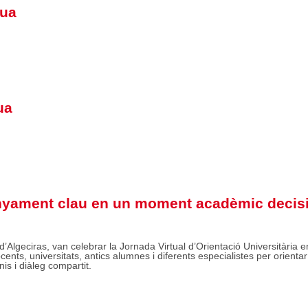
cua
ua
nyament clau en un moment acadèmic decis
’Algeciras, van celebrar la Jornada Virtual d’Orientació Universitària e
ents, universitats, antics alumnes i diferents especialistes per orientar
s i diàleg compartit.