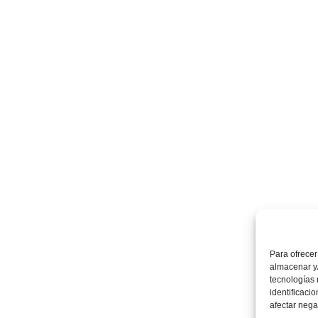
Para ofrecer
almacenar y/
tecnologías
identificaci
afectar nega