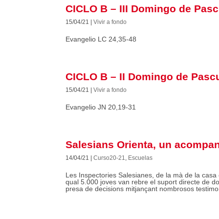
CICLO B – III Domingo de Pas
15/04/21
|
Vivir a fondo
Evangelio LC 24,35-48
CICLO B – II Domingo de Pasc
15/04/21
|
Vivir a fondo
Evangelio JN 20,19-31
Salesians Orienta, un acompa
14/04/21
|
Curso20-21
,
Escuelas
Les Inspectories Salesianes, de la mà de la casa d
qual 5.000 joves van rebre el suport directe de doc
presa de decisions mitjançant nombrosos testimoni