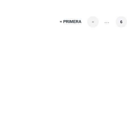
« PRIMERA
...
«
6