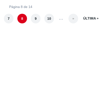
Página 8 de 14
...
ÚLTIMA »
7
8
9
10
»