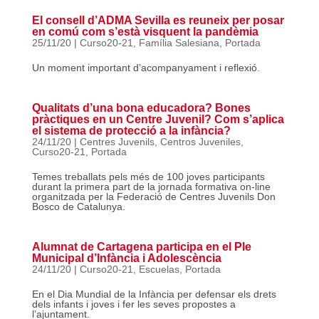
El consell d’ADMA Sevilla es reuneix per posar
en comú com s’està visquent la pandèmia
25/11/20
|
Curso20-21
,
Família Salesiana
,
Portada
Un moment important d’acompanyament i reflexió.
Qualitats d’una bona educadora? Bones
pràctiques en un Centre Juvenil? Com s’aplica
el sistema de protecció a la infància?
24/11/20
|
Centres Juvenils
,
Centros Juveniles
,
Curso20-21
,
Portada
Temes treballats pels més de 100 joves participants
durant la primera part de la jornada formativa on-line
organitzada per la Federació de Centres Juvenils Don
Bosco de Catalunya.
Alumnat de Cartagena participa en el Ple
Municipal d’Infància i Adolescència
24/11/20
|
Curso20-21
,
Escuelas
,
Portada
En el Dia Mundial de la Infància per defensar els drets
dels infants i joves i fer les seves propostes a
l’ajuntament.