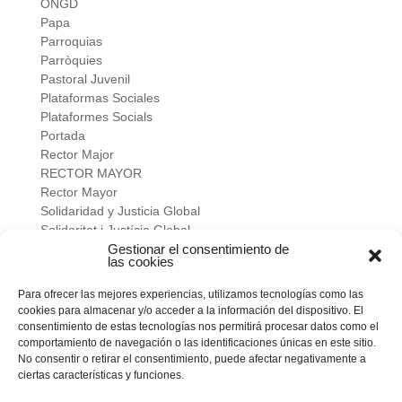
ONGD
Papa
Parroquias
Parròquies
Pastoral Juvenil
Plataformas Sociales
Plataformes Socials
Portada
Rector Major
RECTOR MAYOR
Rector Mayor
Solidaridad y Justicia Global
Solidaritat i Justícia Global
Universidad
Gestionar el consentimiento de
las cookies
verano salesiano
Viure a fons
Para ofrecer las mejores experiencias, utilizamos tecnologías como las
Vivir a fondo
cookies para almacenar y/o acceder a la información del dispositivo. El
Vocacional
consentimiento de estas tecnologías nos permitirá procesar datos como el
comportamiento de navegación o las identificaciones únicas en este sitio.
No consentir o retirar el consentimiento, puede afectar negativamente a
Meta
ciertas características y funciones.
Acceder