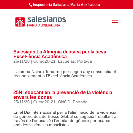
Inspectoría Salesiana María Auxiliadora
Salesians La Almunia destaca per la seva
Excel·lència Acadèmica
26/11/20
|
Curso20-21
,
Escuelas
,
Portada
L’alumna Naiara Tena rep per segon any consecutiu el
reconeixement a l’Excel·lència Acadèmica.
25N: educant en la prevenció de la violència
envers les dones
25/11/20
|
Curso20-21
,
ONGD
,
Portada
En el Dia Internacional per a l’eliminació de la violència
de gènere des de Bosco Global se segueix treballant a
través de l’educació i l’equitat de gènere per acabar
amb les violències masclistes.