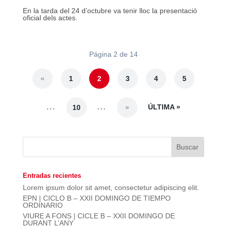
En la tarda del 24 d’octubre va tenir lloc la presentació
oficial dels actes.
Página 2 de 14
«
1
2
3
4
5
...
...
ÚLTIMA »
10
»
Entradas recientes
Lorem ipsum dolor sit amet, consectetur adipiscing elit.
EPN | CICLO B – XXII DOMINGO DE TIEMPO
ORDINARIO
VIURE A FONS | CICLE B – XXII DOMINGO DE
DURANT L’ANY