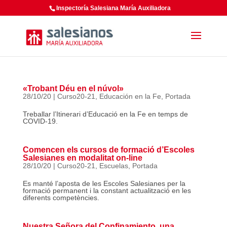
Inspectoría Salesiana María Auxiliadora
«Trobant Déu en el núvol»
28/10/20
|
Curso20-21
,
Educación en la Fe
,
Portada
Treballar l’Itinerari d’Educació en la Fe en temps de
COVID-19.
Comencen els cursos de formació d’Escoles
Salesianes en modalitat on-line
28/10/20
|
Curso20-21
,
Escuelas
,
Portada
Es manté l’aposta de les Escoles Salesianes per la
formació permanent i la constant actualització en les
diferents competències.
Nuestra Señora del Confinamiento, una