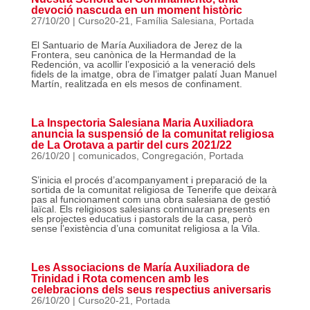
devoció nascuda en un moment històric
27/10/20
|
Curso20-21
,
Família Salesiana
,
Portada
El Santuario de María Auxiliadora de Jerez de la
Frontera, seu canònica de la Hermandad de la
Redención, va acollir l’exposició a la veneració dels
fidels de la imatge, obra de l’imatger palatí Juan Manuel
Martín, realitzada en els mesos de confinament.
La Inspectoria Salesiana Maria Auxiliadora
anuncia la suspensió de la comunitat religiosa
de La Orotava a partir del curs 2021/22
26/10/20
|
comunicados
,
Congregación
,
Portada
S’inicia el procés d’acompanyament i preparació de la
sortida de la comunitat religiosa de Tenerife que deixarà
pas al funcionament com una obra salesiana de gestió
laïcal. Els religiosos salesians continuaran presents en
els projectes educatius i pastorals de la casa, però
sense l’existència d’una comunitat religiosa a la Vila.
Les Associacions de María Auxiliadora de
Trinidad i Rota comencen amb les
celebracions dels seus respectius aniversaris
26/10/20
|
Curso20-21
,
Portada