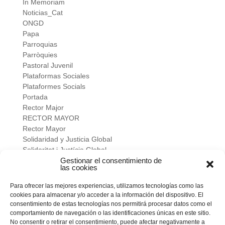
In Memoriam
Noticias_Cat
ONGD
Papa
Parroquias
Parròquies
Pastoral Juvenil
Plataformas Sociales
Plataformes Socials
Portada
Rector Major
RECTOR MAYOR
Rector Mayor
Solidaridad y Justicia Global
Solidaritat i Justícia Global
Universidad
Gestionar el consentimiento de
las cookies
verano salesiano
Viure a fons
Para ofrecer las mejores experiencias, utilizamos tecnologías como las
Vivir a fondo
cookies para almacenar y/o acceder a la información del dispositivo. El
Vocacional
consentimiento de estas tecnologías nos permitirá procesar datos como el
comportamiento de navegación o las identificaciones únicas en este sitio.
No consentir o retirar el consentimiento, puede afectar negativamente a
Meta