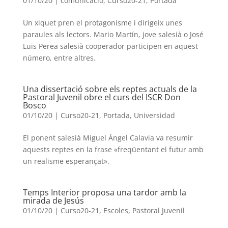
01/10/20
|
comunicacio
,
Curso20-21
,
Portada
Un xiquet pren el protagonisme i dirigeix unes
paraules als lectors. Mario Martín, jove salesià o José
Luis Perea salesià cooperador participen en aquest
número, entre altres.
Una dissertació sobre els reptes actuals de la
Pastoral Juvenil obre el curs del ISCR Don
Bosco
01/10/20
|
Curso20-21
,
Portada
,
Universidad
El ponent salesià Miguel Ángel Calavia va resumir
aquests reptes en la frase «freqüentant el futur amb
un realisme esperançat».
Temps Interior proposa una tardor amb la
mirada de Jesús
01/10/20
|
Curso20-21
,
Escoles
,
Pastoral Juvenil