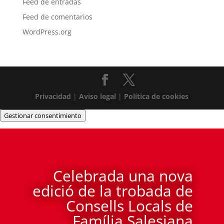
Feed de entradas
Feed de comentarios
WordPress.org
Privacidad
|
Aviso legal
|
Política de cookies
Gestionar consentimiento
Celebrada una nova
edició de la trobada de
Consells Locals de
Família Salesiana