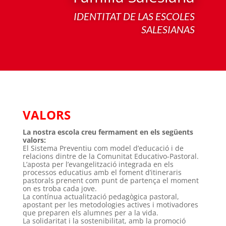
IDENTITAT DE LAS ESCOLES
SALESIANAS
VALORS
La nostra escola creu fermament en els següents
valors:
El Sistema Preventiu com model d’educació i de
relacions dintre de la Comunitat Educativo-Pastoral.
L’aposta per l’evangelització integrada en els
processos educatius amb el foment d’itineraris
pastorals prenent com punt de partença el moment
on es troba cada jove.
La contínua actualització pedagògica pastoral,
apostant per les metodologies actives i motivadores
que preparen els alumnes per a la vida.
La solidaritat i la sostenibilitat, amb la promoció