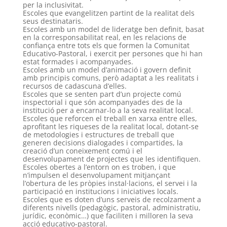
per la inclusivitat.
Escoles que evangelitzen partint de la realitat dels
seus destinataris.
Escoles amb un model de lideratge ben definit, basat
en la corresponsabilitat real, en les relacions de
confiança entre tots els que formen la Comunitat
Educativo-Pastoral, i exercit per persones que hi han
estat formades i acompanyades.
Escoles amb un model d’animació i govern definit
amb principis comuns, però adaptat a les realitats i
recursos de cadascuna d’elles.
Escoles que se senten part d’un projecte comú
inspectorial i que són acompanyades des de la
institució per a encarnar-lo a la seva realitat local.
Escoles que reforcen el treball en xarxa entre elles,
aprofitant les riqueses de la realitat local, dotant-se
de metodologies i estructures de treball que
generen decisions dialogades i compartides, la
creació d’un coneixement comú i el
desenvolupament de projectes que les identifiquen.
Escoles obertes a l’entorn on es troben, i que
n’impulsen el desenvolupament mitjançant
l’obertura de les pròpies instal·lacions, el servei i la
participació en institucions i iniciatives locals.
Escoles que es doten d’uns serveis de recolzament a
diferents nivells (pedagògic, pastoral, administratiu,
jurídic, econòmic…) que faciliten i milloren la seva
acció educativo-pastoral.