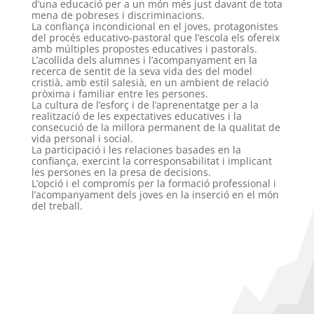
d’una educació per a un món més just davant de tota
mena de pobreses i discriminacions.
La confiança incondicional en el joves, protagonistes
del procés educativo-pastoral que l’escola els ofereix
amb múltiples propostes educatives i pastorals.
L’acollida dels alumnes i l’acompanyament en la
recerca de sentit de la seva vida des del model
cristià, amb estil salesià, en un ambient de relació
pròxima i familiar entre les persones.
La cultura de l’esforç i de l’aprenentatge per a la
realització de les expectatives educatives i la
consecució de la millora permanent de la qualitat de
vida personal i social.
La participació i les relaciones basades en la
confiança, exercint la corresponsabilitat i implicant
les persones en la presa de decisions.
L’opció i el compromís per la formació professional i
l’acompanyament dels joves en la inserció en el món
del treball.