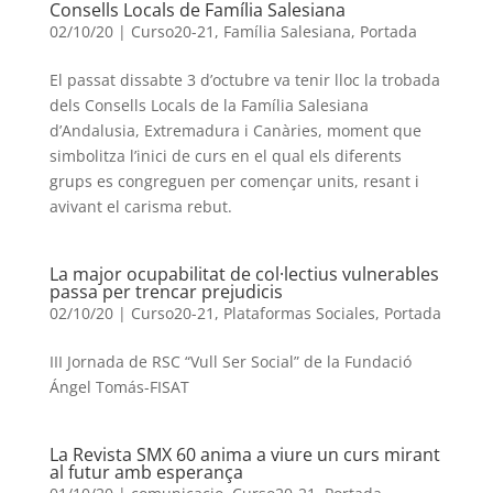
Consells Locals de Família Salesiana
02/10/20
|
Curso20-21
,
Família Salesiana
,
Portada
El passat dissabte 3 d’octubre va tenir lloc la trobada
dels Consells Locals de la Família Salesiana
d’Andalusia, Extremadura i Canàries, moment que
simbolitza l’inici de curs en el qual els diferents
grups es congreguen per començar units, resant i
avivant el carisma rebut.
La major ocupabilitat de col·lectius vulnerables
passa per trencar prejudicis
02/10/20
|
Curso20-21
,
Plataformas Sociales
,
Portada
III Jornada de RSC “Vull Ser Social” de la Fundació
Ángel Tomás-FISAT
La Revista SMX 60 anima a viure un curs mirant
al futur amb esperança