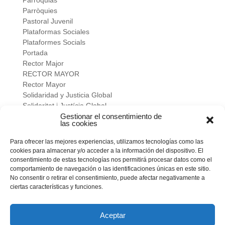
Parroquias
Parròquies
Pastoral Juvenil
Plataformas Sociales
Plataformes Socials
Portada
Rector Major
RECTOR MAYOR
Rector Mayor
Solidaridad y Justicia Global
Solidaritat i Justícia Global
Universidad
Gestionar el consentimiento de
las cookies
verano salesiano
Viure a fons
Para ofrecer las mejores experiencias, utilizamos tecnologías como las
Vivir a fondo
cookies para almacenar y/o acceder a la información del dispositivo. El
Vocacional
consentimiento de estas tecnologías nos permitirá procesar datos como el
comportamiento de navegación o las identificaciones únicas en este sitio.
No consentir o retirar el consentimiento, puede afectar negativamente a
Meta
ciertas características y funciones.
Acceder
Feed de entradas
Feed de comentarios
Aceptar
WordPress.org