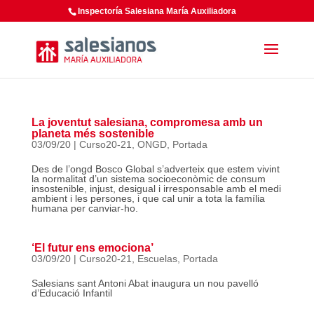
Inspectoría Salesiana María Auxiliadora
La joventut salesiana, compromesa amb un
planeta més sostenible
03/09/20
|
Curso20-21
,
ONGD
,
Portada
Des de l’ongd Bosco Global s’adverteix que estem vivint
la normalitat d’un sistema socioeconòmic de consum
insostenible, injust, desigual i irresponsable amb el medi
ambient i les persones, i que cal unir a tota la família
humana per canviar-ho.
‘El futur ens emociona’
03/09/20
|
Curso20-21
,
Escuelas
,
Portada
Salesians sant Antoni Abat inaugura un nou pavelló
d’Educació Infantil