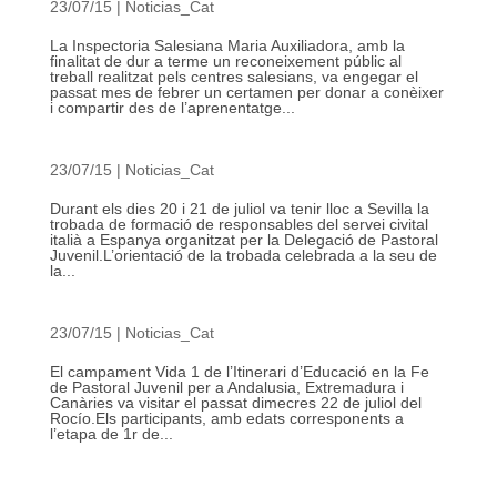
23/07/15
|
Noticias_Cat
La Inspectoria Salesiana Maria Auxiliadora, amb la
finalitat de dur a terme un reconeixement públic al
treball realitzat pels centres salesians, va engegar el
passat mes de febrer un certamen per donar a conèixer
i compartir des de l’aprenentatge...
23/07/15
|
Noticias_Cat
Durant els dies 20 i 21 de juliol va tenir lloc a Sevilla la
trobada de formació de responsables del servei civital
italià a Espanya organitzat per la Delegació de Pastoral
Juvenil.L’orientació de la trobada celebrada a la seu de
la...
23/07/15
|
Noticias_Cat
El campament Vida 1 de l’Itinerari d’Educació en la Fe
de Pastoral Juvenil per a Andalusia, Extremadura i
Canàries va visitar el passat dimecres 22 de juliol del
Rocío.Els participants, amb edats corresponents a
l’etapa de 1r de...