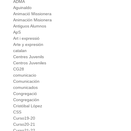
ADMA
Aguinaldo
Animació Missionera
Animación Misionera
Antiguos Alumnos
ApS
Art i expressió
Arte y expresión
catalan
Centres Juvenils
Centros Juveniles
CG28
comunicacio
Comunicación
comunicados
Congregació
Congregación
Cristóbal López
CSS
Curso19-20
Curso20-21
Curso21-22