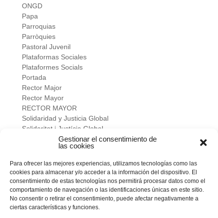
ONGD
Papa
Parroquias
Parròquies
Pastoral Juvenil
Plataformas Sociales
Plataformes Socials
Portada
Rector Major
Rector Mayor
RECTOR MAYOR
Solidaridad y Justicia Global
Solidaritat i Justícia Global
Universidad
Gestionar el consentimiento de
las cookies
verano salesiano
Viure a fons
Para ofrecer las mejores experiencias, utilizamos tecnologías como las
Vivir a fondo
cookies para almacenar y/o acceder a la información del dispositivo. El
Vocacional
consentimiento de estas tecnologías nos permitirá procesar datos como el
comportamiento de navegación o las identificaciones únicas en este sitio.
No consentir o retirar el consentimiento, puede afectar negativamente a
Meta
ciertas características y funciones.
Acceder