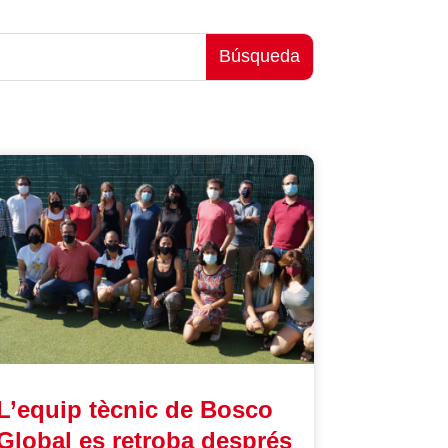
L’equip tècnic de Bosco
Global es retroba després