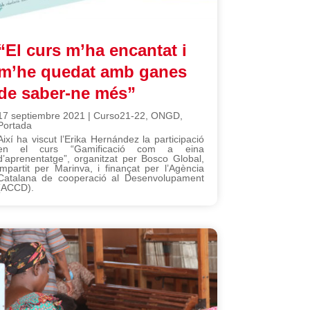
“El curs m’ha encantat i
m’he quedat amb ganes
de saber-ne més”
17 septiembre 2021
|
Curso21-22
,
ONGD
,
Portada
Així ha viscut l’Erika Hernández la participació
en el curs “Gamificació com a eina
d’aprenentatge”, organitzat per Bosco Global,
impartit per Marinva, i finançat per l’Agència
Catalana de cooperació al Desenvolupament
(ACCD).