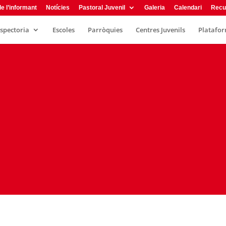
e l’informant
Notícies
Pastoral Juvenil
Galeria
Calendari
Recu
nspectoria
Escoles
Parròquies
Centres Juvenils
Plataform