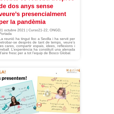
de dos anys sense
veure’s presencialment
per la pandèmia
01 octubre 2021
|
Curso21-22
,
ONGD
,
Portada
La reunió ha tingut lloc a Sevilla i ha servit per
retrobar-se després de tant de temps, veure’s
les cares, compartir espais, idees, reflexions i
treball. L’experiència ha constituït una alenada
d’aire fresc per a tot l’equip de Bosco Global.