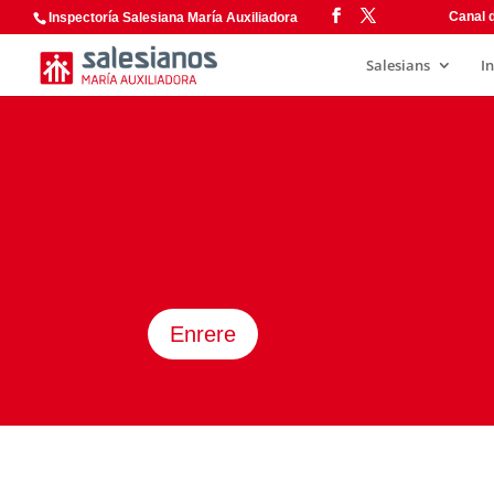
Canal d
Inspectoría Salesiana María Auxiliadora
Salesians
I
Enrere