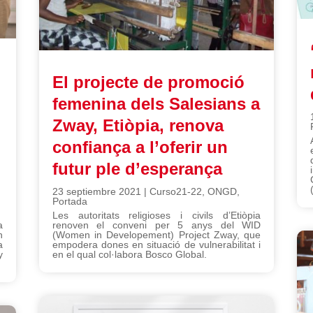
El projecte de promoció
femenina dels Salesians a
Zway, Etiòpia, renova
confiança a l’oferir un
futur ple d’esperança
23 septiembre 2021
|
Curso21-22
,
ONGD
,
Portada
Les autoritats religioses i civils d’Etiòpia
a
renoven el conveni per 5 anys del WID
n
(Women in Developement) Project Zway, que
a
empodera dones en situació de vulnerabilitat i
y
en el qual col·labora Bosco Global.