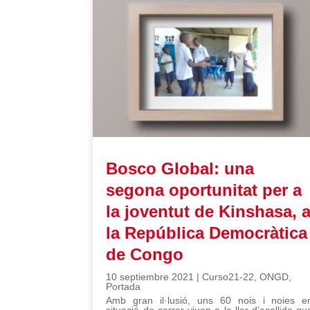
Bosco Global: una
segona oportunitat per a
la joventut de Kinshasa, 
la República Democràtica
de Congo
10 septiembre 2021
|
Curso21-22
,
ONGD
,
Portada
Amb gran il·lusió, uns 60 nois i noies e
situació de carrer viuen a la llar d’acollida qu