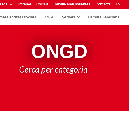
rsos
Intranet
Correu
Treballa amb nosaltres
Contacta
ES
es i entitats socials
ONGD
Serveis
Família Salesiana
ONGD
Cerca per categoria