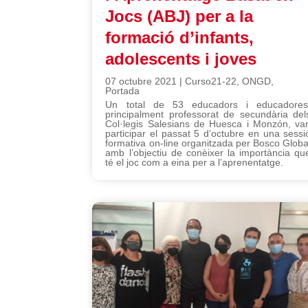
Jocs (ABJ) per a la
formació d’infants,
adolescents i joves
07 octubre 2021
|
Curso21-22
,
ONGD
,
Portada
Un total de 53 educadors i educadores
principalment professorat de secundària del
Col·legis Salesians de Huesca i Monzón, va
participar el passat 5 d’octubre en una sessi
formativa on-line organitzada per Bosco Globa
amb l’objectiu de conèixer la importància qu
té el joc com a eina per a l’aprenentatge.