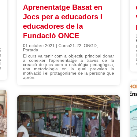
Aprenentatge Basat en
Jocs per a educadors i
educadores de la
Fundació ONCE
01 octubre 2021
|
Curso21-22
,
ONGD
,
,
Portada
s
n
El curs va tenir com a objectiu principal donar
ó
a conèixer l’aprenentatge a través de la
l
creació de jocs com a estratègia pedagògica,
e
una metodologia en la qual prevalen la
motivació i el protagonisme de la persona que
aprèn.