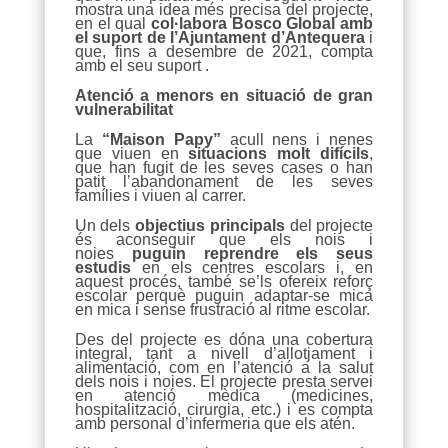
mostra una idea més precisa del projecte,
en el qual
col·labora Bosco Global amb
el suport de l’Ajuntament d’Antequera
i
que, fins a desembre de 2021, compta
amb el seu suport .
Atenció a menors en situació de gran
vulnerabilitat
La
“Maison Papy”
acull nens i nenes
que viuen en
situacions molt difícils
,
que han fugit de les seves cases o han
patit l’abandonament de les seves
famílies i viuen al carrer.
Un dels
objectius principals
del projecte
és aconseguir que els nois i
noies
puguin reprendre els seus
estudis
en els centres escolars i, en
aquest procés, també se’ls ofereix reforç
escolar perquè puguin adaptar-se mica
en mica i sense frustració al ritme escolar.
Des del projecte es dóna una cobertura
integral, tant a nivell d’allotjament i
alimentació, com en l’atenció a la salut
dels nois i noies. El projecte presta servei
en atenció mèdica (medicines,
hospitalització, cirurgia, etc.) i es compta
amb personal d’infermeria que els atén.