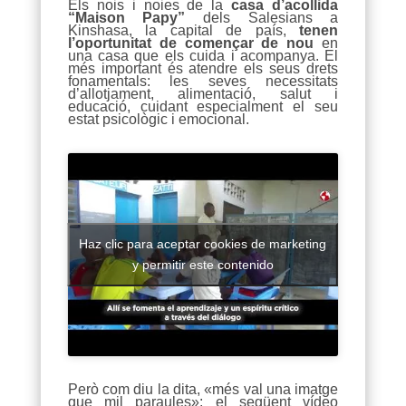
Els nois i noies de la
casa d’acollida
“Maison Papy”
dels Salesians a
Kinshasa, la capital de país,
tenen
l’oportunitat de començar de nou
en
una casa que els cuida i acompanya. El
més important és atendre els seus drets
fonamentals: les seves necessitats
d’allotjament, alimentació, salut i
educació, cuidant especialment el seu
estat psicològic i emocional.
Haz clic para aceptar cookies de marketing
y permitir este contenido
Però com diu la dita, «més val una imatge
que mil paraules»: el següent vídeo