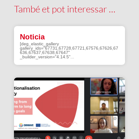
També et pot interessar …
Noticia
[deg_elastic_gallery
gallery_ids="67731,67728,67721,67576,67626,67
636,67637,67638,67647"
_builder_version="4.14.5"...