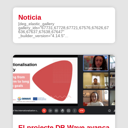
Noticia
[deg_elastic_gallery
gallery_ids="67731,67728,67721,67576,67626,67
636,67637,67638,67647"
_builder_version="4.14.5"...
El projecte DB Wave avança