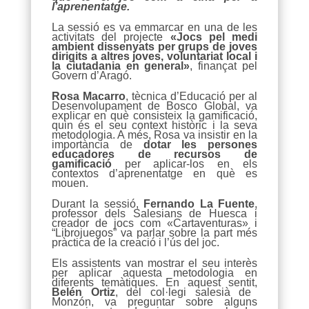
l’aprenentatge.
La sessió es va emmarcar en una de les
activitats del projecte
«Jocs pel medi
ambient dissenyats per grups de joves
dirigits a altres joves, voluntariat local i
la ciutadania en general»
, finançat pel
Govern d’Aragó.
Rosa Macarro
, tècnica d’Educació per al
Desenvolupament de Bosco Global, va
explicar en què consisteix la gamificació,
quin és el seu context històric i la seva
metodologia. A més, Rosa va insistir en la
importància de
dotar les persones
educadores de recursos de
gamificació
per aplicar-los en els
contextos d’aprenentatge en què es
mouen.
Durant la sessió,
Fernando La Fuente
,
professor dels Salesians de Huesca i
creador de jocs com «Cartaventuras» i
“Librojuegos” va parlar sobre la part més
pràctica de la creació i l’ús del joc.
Els assistents van mostrar el seu interès
per aplicar aquesta metodologia en
diferents temàtiques. En aquest sentit,
Belén Ortiz
, del col·legi salesià de
Monzón, va preguntar sobre alguns