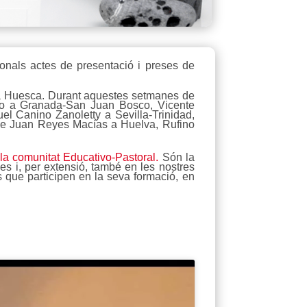
ionals actes de presentació i preses de
st a Huesca. Durant aquestes setmanes de
cho a Granada-San Juan Bosco, Vicente
el Canino Zanoletty a Sevilla-Trinidad,
ge Juan Reyes Macías a Huelva, Rufino
 la comunitat Educativo-Pastoral.
Són la
es i, per extensió, també en les nostres
ls que participen en la seva formació, en