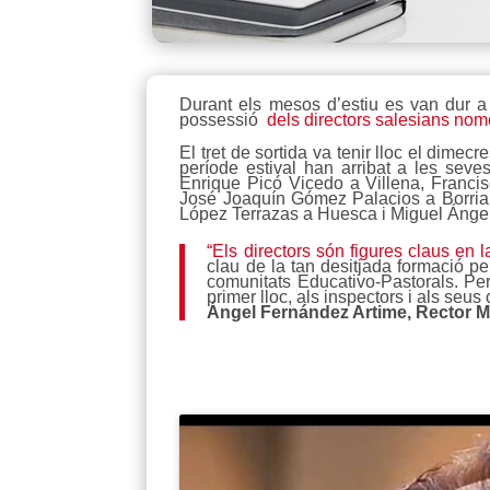
Durant els mesos d’estiu es van dur a 
possessió
dels directors salesians nome
El tret de sortida va tenir lloc el dim
període estival han arribat a les se
Enrique Picó Vicedo a Villena, Francis
José Joaquín Gómez Palacios a Borria
López Terrazas a Huesca i Miguel Ángel
“Els directors són figures claus en 
clau de la tan desitjada formació pe
comunitats Educativo-Pastorals. Per 
primer lloc, als inspectors i als seus 
Ángel Fernández Artime, Rector 