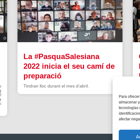
La #PasquaSalesiana
2022 inicia el seu camí de
preparació
s
Tindran lloc durant el mes d’abril.
g
0
Para ofrecer
a
almacenar y/
i
tecnologías
identificaci
afectar nega
A