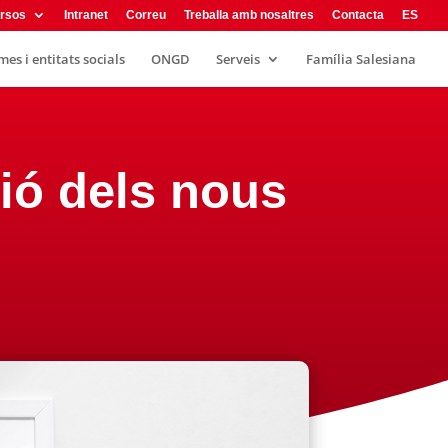
rsos
Intranet
Correu
Treballa amb nosaltres
Contacta
ES
es i entitats socials
ONGD
Serveis
Família Salesiana
ció dels nous