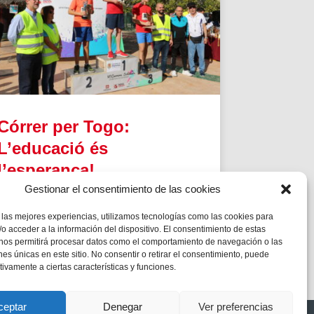
Córrer per Togo:
L’educació és
l’esperança!
Gestionar el consentimiento de las cookies
Salesians Alacant es bolca amb la seva
Carrera Solidària per Don Bosco que
col·labora amb els projectes de l’ONGD Bosco
 las mejores experiencias, utilizamos tecnologías como las cookies para
Global al país africà.
o acceder a la información del dispositivo. El consentimiento de estas
 nos permitirá procesar datos como el comportamiento de navegación o las
ones únicas en este sitio. No consentir o retirar el consentimiento, puede
tivamente a ciertas características y funciones.
ceptar
Denegar
Ver preferencias