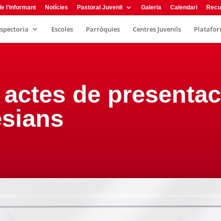
e l’informant
Notícies
Pastoral Juvenil
Galeria
Calendari
Recu
nspectoria
Escoles
Parròquies
Centres Juvenils
Plataform
s actes de presenta
esians