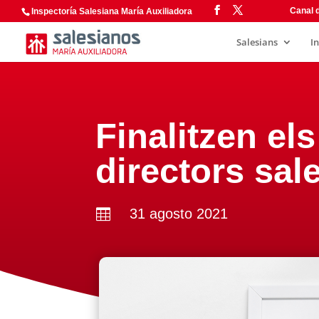
Canal d
Inspectoría Salesiana María Auxiliadora
Salesians
I
Finalitzen el
directors sal
31 agosto 2021
