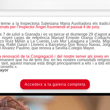
terme a la Inspectoria Salesiana Maria Auxiliadora els tradic
nats per l’Inspector Ángel Asurmendi el passat 4 de juny.
ecres 7 de juliol a Granada i es va tancar el diumenge 29 d’ago
ves noves cases de referència Manuel Ernesto Granja Corba
co Ruiz Millán a La Cuesta, Luis Mur Lalaguna a Lleida, Migu
na, Rafel Gasol i Llorens a Barcelona Don Bosco Navas, Jor
 Álvarez Paulino, que renova a Sevilla-Colegio Mayor.
la renovació de la Congregació i del nostre servei als joves en
rmanent que ha de tenir lloc en les nostres comunitats religios
tant, aquest manual està dirigit principalment a ells i a tots e
consells «.
Mayor
Accedeix a la galeria completa