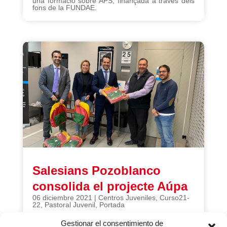
una formació sobre APS, finançada a través dels
fons de la FUNDAE.
Salesians Pozoblanco
consolida el projecte Aúpa
06 diciembre 2021
|
Centros Juveniles
,
Curso21-
22
,
Pastoral Juvenil
,
Portada
L’activitat, adreçada a l’alumnat d’entre 6 i 16 anys
que requereix un suport educatiu i social que els
Gestionar el consentimiento de