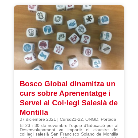
Bosco Global dinamitza un
curs sobre Aprenentatge i
Servei al Col·legi Salesià de
Montilla
07 diciembre 2021
|
Curso21-22
,
ONGD
,
Portada
El 23 i 30 de novembre l’equip d’Educació per al
Desenvolupament va impartir el claustre del
col·legi salesià San Francisco Solano de Montilla