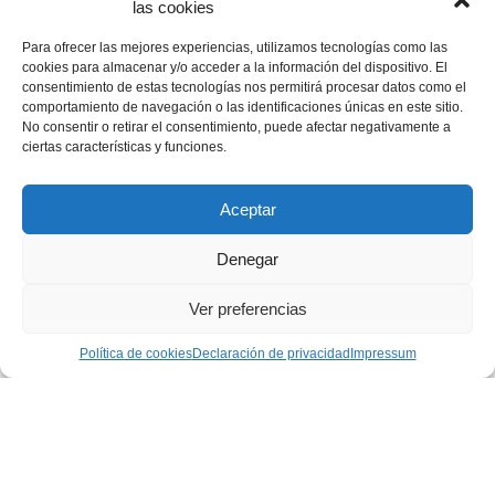
ajudi a progressar en el desenvolupament
las cookies
acadèmic i personal, compta aquest curs amb
més de 40 beneficiaris, 5 educadors i 12
Para ofrecer las mejores experiencias, utilizamos tecnologías como las
voluntaris gràcies a l’animació des de l’Associació
Juvenil Magone.
cookies para almacenar y/o acceder a la información del dispositivo. El
consentimiento de estas tecnologías nos permitirá procesar datos como el
comportamiento de navegación o las identificaciones únicas en este sitio.
No consentir o retirar el consentimiento, puede afectar negativamente a
ciertas características y funciones.
Página 6 de 24
« PRIMERA
...
«
4
5
Aceptar
Denegar
...
...
6
7
8
20
Ver preferencias
ÚLTIMA »
»
Política de cookies
Declaración de privacidad
Impressum