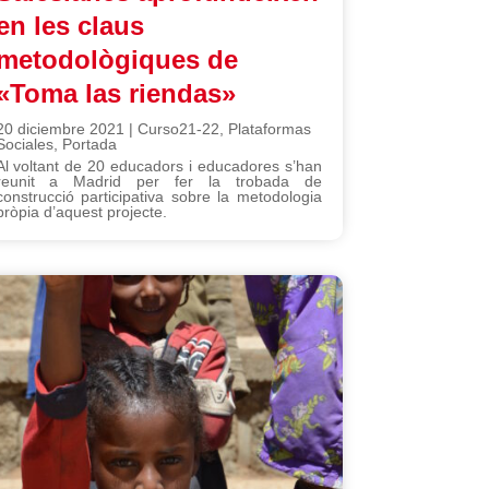
en les claus
metodològiques de
«Toma las riendas»
20 diciembre 2021
|
Curso21-22
,
Plataformas
Sociales
,
Portada
Al voltant de 20 educadors i educadores s’han
reunit a Madrid per fer la trobada de
construcció participativa sobre la metodologia
pròpia d’aquest projecte.