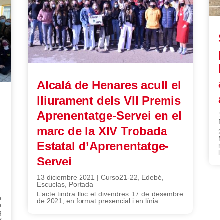
Alcalá de Henares acull el
lliurament dels VII Premis
Aprenentatge-Servei en el
marc de la XIV Trobada
Estatal d’Aprenentatge-
Servei
13 diciembre 2021
|
Curso21-22
,
Edebé
,
Escuelas
,
Portada
L’acte tindrà lloc el divendres 17 de desembre
a
de 2021, en format presencial i en línia.
a
g
s