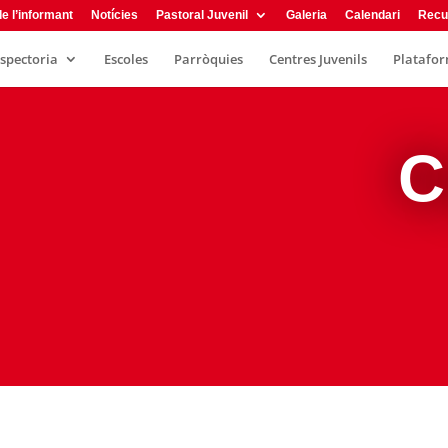
e l’informant
Notícies
Pastoral Juvenil
Galeria
Calendari
Recu
nspectoria
Escoles
Parròquies
Centres Juvenils
Plataform
C