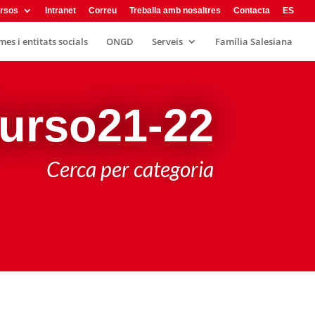
rsos
Intranet
Correu
Treballa amb nosaltres
Contacta
ES
es i entitats socials
ONGD
Serveis
Família Salesiana
urso21-22
Cerca per categoria