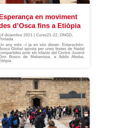
Esperança en moviment
des d’Osca fins a Etiòpia
14 diciembre 2021
|
Curso21-22
,
ONGD
,
Portada
Un any més –i ja en són disset- Entarachén-
Bosco Global aposta per unes festes de Nadal
compartides amb els infants del Centre Juvenil
Don Bosco de Mekanissa, a Addis Abeba,
Etiòpia.