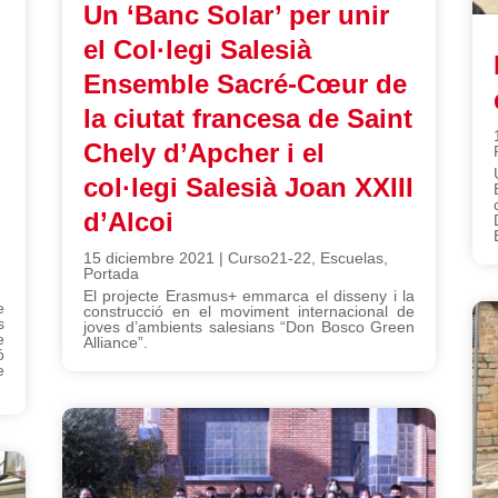
Un ‘Banc Solar’ per unir
el Col·legi Salesià
Ensemble Sacré-Cœur de
la ciutat francesa de Saint
Chely d’Apcher i el
col·legi Salesià Joan XXIII
d’Alcoi
15 diciembre 2021
|
Curso21-22
,
Escuelas
,
Portada
El projecte Erasmus+ emmarca el disseny i la
e
construcció en el moviment internacional de
s
joves d’ambients salesians “Don Bosco Green
e
Alliance”.
ó
e