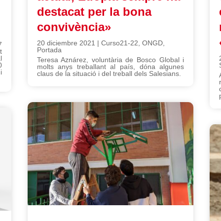
destacat per la bona
convivència»
20 diciembre 2021
|
Curso21-22
,
ONGD
,
7
Portada
t
l
Teresa Aznárez, voluntària de Bosco Global i
0
molts anys treballant al país, dóna algunes
i
claus de la situació i del treball dels Salesians.