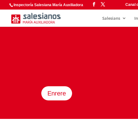
Canal d
Inspectoría Salesiana María Auxiliadora
Salesians
I
Enrere