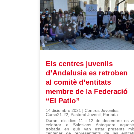
Els centres juvenils
d’Andalusia es retroben
al comitè d’entitats
membre de la Federació
“El Patio”
14 diciembre 2021
|
Centros Juveniles
,
Curso21-22
,
Pastoral Juvenil
,
Portada
Durant els dies 11 i 12 de desembre es v
celebrar a Salesians Antequera aquest
trobada en què van estar presents mi
centenar de representants de les entitat