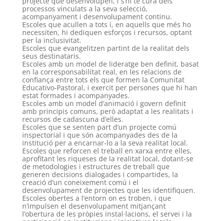
projecte que desenvolupen, i s’hi té cura dels
processos vinculats a la seva selecció,
acompanyament i desenvolupament continu.
Escoles que acullen a tots i, en aquells que més ho
necessiten, hi dediquen esforços i recursos, optant
per la inclusivitat.
Escoles que evangelitzen partint de la realitat dels
seus destinataris.
Escoles amb un model de lideratge ben definit, basat
en la corresponsabilitat real, en les relacions de
confiança entre tots els que formen la Comunitat
Educativo-Pastoral, i exercit per persones que hi han
estat formades i acompanyades.
Escoles amb un model d’animació i govern definit
amb principis comuns, però adaptat a les realitats i
recursos de cadascuna d’elles.
Escoles que se senten part d’un projecte comú
inspectorial i que són acompanyades des de la
institució per a encarnar-lo a la seva realitat local.
Escoles que reforcen el treball en xarxa entre elles,
aprofitant les riqueses de la realitat local, dotant-se
de metodologies i estructures de treball que
generen decisions dialogades i compartides, la
creació d’un coneixement comú i el
desenvolupament de projectes que les identifiquen.
Escoles obertes a l’entorn on es troben, i que
n’impulsen el desenvolupament mitjançant
l’obertura de les pròpies instal·lacions, el servei i la