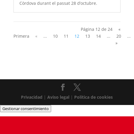
Còrdova durant el passat 28 d’octubre.
Página 12 de 24
«
Primera
«
...
10
11
12
13
14
...
20
...
»
Privacidad
|
Aviso legal
|
Política de cookies
Gestionar consentimiento