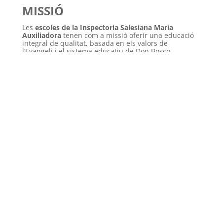
MISSIÓ
Les
escoles de la Inspectoria Salesiana María
Auxiliadora
tenen com a missió oferir una educació
integral de qualitat, basada en els valors de
l’Evangeli i el sistema educatiu de Don Bosco,
buscant la formació de totes les dimensions de la
persona per a construir un nou model de societat.
En aquest procés educatiu, la Comunitat Educativo-
Pastoral proposa a cada jove un model de
creixement i desenvolupament personal que està
orientat a l’encontre amb Jesucrist i al descobriment
del propi projecte de vida, en el qual hi troba el
sentit i la seva incorporació a la societat i a l’Església.
Aquesta oferta expressa el compromís amb
l’excel·lència educativa, i una atenció acollidora i
personalitzada de cada jove, amb especial atenció
als més desfavorits i necessitats, en unes escoles
obertes, inclusives i populars, compromeses en la
millora contínua i el desenvolupament del seu
entorn.
Les nostres escoles potencien la coordinació i el
treball conjunt entre elles com parts imprescindibles
d’un projecte que és més gran que cada una.