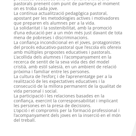
pastorals prenent com punt de partença el moment
on es troba cada jove.
La contínua actualització pedagògica pastoral,
apostant per les metodologies actives i motivadores
que preparen els alumnes per a la vida.
La solidaritat i la sostenibilitat, amb la promoció
d’una educació per a un món més just davant de tota
mena de pobreses i discriminacions.
La confiança incondicional en el joves, protagonistes
del procés educativo-pastoral que l’escola els ofereix
amb múltiples propostes educatives i pastorals.
L’acollida dels alumnes i l’acompanyament en la
recerca de sentit de la seva vida des del model
cristià, amb estil salesià, en un ambient de relació
pròxima i familiar entre les persones.
La cultura de l’esforç i de l’aprenentatge per a la
realització de les expectatives educatives i la
consecució de la millora permanent de la qualitat de
vida personal i social.
La participació i les relaciones basades en la
confiança, exercint la corresponsabilitat i implicant
les persones en la presa de decisions.
L’opció i el compromís per la formació professional i
l’acompanyament dels joves en la inserció en el món
del treball.