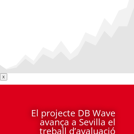
X
El projecte DB Wave
avança a Sevilla el
treball d’avaluació