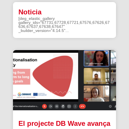
Noticia
[deg_elastic_gallery
gallery_ids="67731,67728,67721,67576,67626,67
636,67637,67638,67647"
_builder_version="4.14.5"...
El projecte DB Wave avança