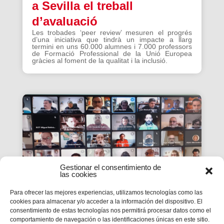
a Sevilla el treball
d’avaluació
Les trobades ‘peer review’ mesuren el progrés
d’una iniciativa que tindrà un impacte a llarg
termini en uns 60.000 alumnes i 7.000 professors
de Formació Professional de la Unió Europea
gràcies al foment de la qualitat i la inclusió.
Gestionar el consentimiento de
las cookies
Para ofrecer las mejores experiencias, utilizamos tecnologías como las
cookies para almacenar y/o acceder a la información del dispositivo. El
consentimiento de estas tecnologías nos permitirá procesar datos como el
La #PasquaSalesiana 2022
comportamiento de navegación o las identificaciones únicas en este sitio.