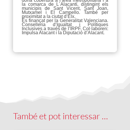
dóna cobertura a l’àrea metropolitana i a
la comarca de L´Alacantí, distingint els
municipis de Sant Vicent, Sant Joan,
Mutxamel i El Campello. També per
proximitat a la ciutat d’Elx.
És finançat per la Generalitat Valenciana.
Conselleria d’Igualtat i Polítiques
Inclusives a través de l’IRPF. Col·laboren:
Impulsa Alacant i la Diputació d’Alacant.
També et pot interessar …