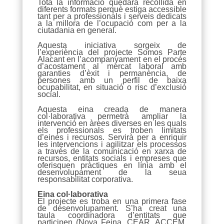
Tota la informació quedarà recollida en
diferents formats perquè estiga accessible
tant per a professionals i serveis dedicats
a la millora de l’ocupació com per a la
ciutadania en general.
Aquesta iniciativa sorgeix de
l’experiència del projecte Somos Parte
Alacant en l’acompanyament en el procés
d’acostament al mercat laboral amb
garanties d’èxit i permanència, de
persones amb un perfil de baixa
ocupabilitat, en situació o risc d’exclusió
social.
Aquesta eina creada de manera
col·laborativa permetrà ampliar la
intervenció en àrees diverses en les quals
els professionals es troben limitats
d’eines i recursos. Servirà per a enriquir
les intervencions i agilitzar els processos
a través de la comunicació en xarxa de
recursos, entitats socials i empreses que
oferisquen pràctiques en línia amb el
desenvolupament de la seua
responsabilitat corporativa.
Eina col·laborativa
El projecte es troba en una primera fase
de desenvolupament. S’ha creat una
taula coordinadora d’entitats que
participen (Nova Feina, CEAR, ACCEM,