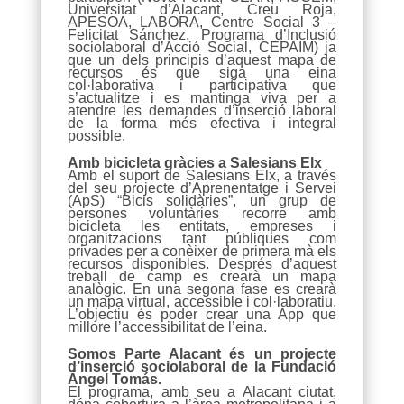
Universitat d’Alacant, Creu Roja,
APESOA, LABORA, Centre Social 3 –
Felicitat Sánchez, Programa d’Inclusió
sociolaboral d’Acció Social, CEPAIM) ja
que un dels principis d’aquest mapa de
recursos és que siga una eina
col·laborativa i participativa que
s’actualitze i es mantinga viva per a
atendre les demandes d’inserció laboral
de la forma més efectiva i integral
possible.
Amb bicicleta gràcies a Salesians Elx
Amb el suport de Salesians Elx, a través
del seu projecte d’Aprenentatge i Servei
(ApS) “Bicis solidàries”, un grup de
persones voluntàries recorre amb
bicicleta les entitats, empreses i
organitzacions tant públiques com
privades per a conèixer de primera mà els
recursos disponibles. Després d’aquest
treball de camp es crearà un mapa
analògic. En una segona fase es crearà
un mapa virtual, accessible i col·laboratiu.
L’objectiu és poder crear una App que
millore l’accessibilitat de l’eina.
Somos Parte Alacant és un projecte
d’inserció sociolaboral de la Fundació
Ángel Tomás.
El programa, amb seu a Alacant ciutat,