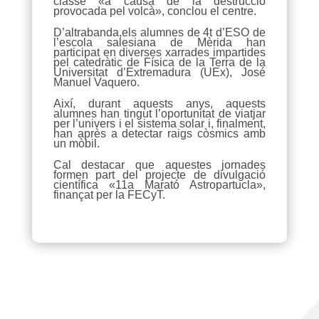
classe «a causa de la destrucció
provocada pel volcà», conclou el centre.
D’altrabanda,els alumnes de 4t d’ESO de
l’escola salesiana de Mèrida han
participat en diverses xarrades impartides
pel catedràtic de Física de la Terra de la
Universitat d’Extremadura (UEx), José
Manuel Vaquero.
Així, durant aquests anys, aquests
alumnes han tingut l’oportunitat de viatjar
per l’univers i el sistema solar i, finalment,
han après a detectar raigs còsmics amb
un mòbil.
Cal destacar que aquestes jornades
formen part del projecte de divulgació
científica «11a Marató Astropartucla»,
finançat per la FECyT.