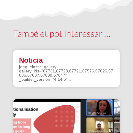
També et pot interessar …
Noticia
[deg_elastic_gallery
gallery_ids="67731,67728,67721,67576,67626,67
636,67637,67638,67647"
_builder_version="4.14.5"...