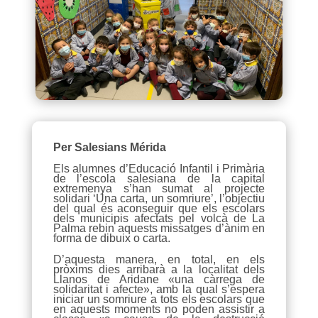
Per Salesians Mérida
Els alumnes d’Educació Infantil i Primària
de l’escola salesiana de la capital
extremenya s’han sumat al projecte
solidari ‘Una carta, un somriure’, l’objectiu
del qual és aconseguir que els escolars
dels municipis afectats pel volcà de La
Palma rebin aquests missatges d’ànim en
forma de dibuix o carta.
D’aquesta manera, en total, en els
pròxims dies arribarà a la localitat dels
Llanos de Aridane «una càrrega de
solidaritat i afecte», amb la qual s’espera
iniciar un somriure a tots els escolars que
en aquests moments no poden assistir a