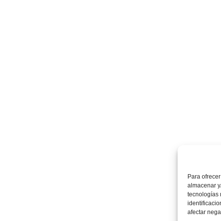
Para ofrecer
almacenar y/
tecnologías
identificaci
afectar nega