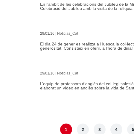
En l’àmbit de les celebracions del Jubileu de la M
Celebració del Jubileu amb la visita de la relíquia
29/01/16
|
Noticias_Cat
El dia 24 de gener es realitza a Huesca la col·lec
generositat. Consisteix en oferir, a l’hora de dinar
29/01/16
|
Noticias_Cat
L’equip de professors d’anglès del col·legi sales
elaborat un vídeo en anglès sobre la vida de Sant
1
2
3
4