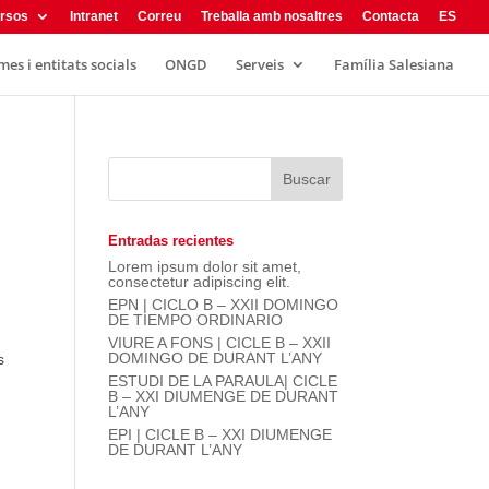
rsos
Intranet
Correu
Treballa amb nosaltres
Contacta
ES
es i entitats socials
ONGD
Serveis
Família Salesiana
Entradas recientes
Lorem ipsum dolor sit amet,
consectetur adipiscing elit.
EPN | CICLO B – XXII DOMINGO
DE TIEMPO ORDINARIO
VIURE A FONS | CICLE B – XXII
DOMINGO DE DURANT L’ANY
s
ESTUDI DE LA PARAULA| CICLE
B – XXI DIUMENGE DE DURANT
L’ANY
EPI | CICLE B – XXI DIUMENGE
DE DURANT L’ANY