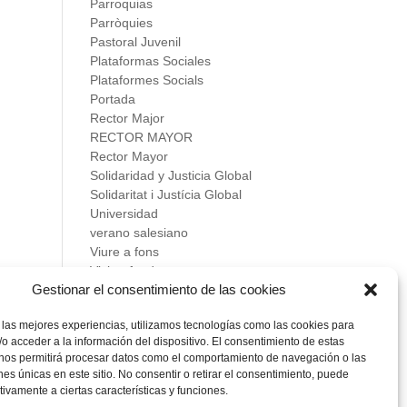
Parroquias
Parròquies
Pastoral Juvenil
Plataformas Sociales
Plataformes Socials
Portada
Rector Major
RECTOR MAYOR
Rector Mayor
Solidaridad y Justicia Global
Solidaritat i Justícia Global
Universidad
verano salesiano
Viure a fons
Vivir a fondo
Gestionar el consentimiento de las cookies
Vocacional
 las mejores experiencias, utilizamos tecnologías como las cookies para
Meta
o acceder a la información del dispositivo. El consentimiento de estas
Acceder
 nos permitirá procesar datos como el comportamiento de navegación o las
Feed de entradas
ones únicas en este sitio. No consentir o retirar el consentimiento, puede
Feed de comentarios
tivamente a ciertas características y funciones.