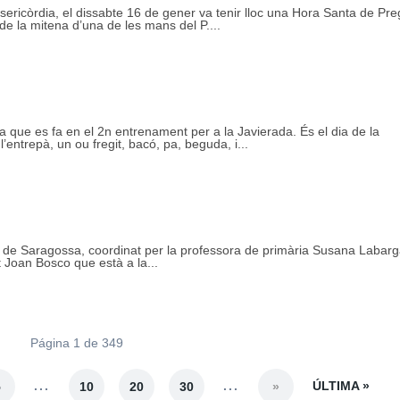
isericòrdia, el dissabte 16 de gener va tenir lloc una Hora Santa de Preg
 de la mitena d’una de les mans del P....
ta que es fa en el 2n entrenament per a la Javierada. És el dia de la
 l’entrepà, un ou fregit, bacó, pa, beguda, i...
ià de Saragossa, coordinat per la professora de primària Susana Labarg
 Joan Bosco que està a la...
Página 1 de 349
...
...
ÚLTIMA »
5
10
20
30
»