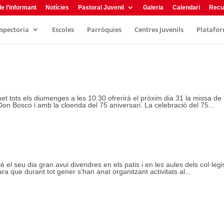
e l’informant
Notícies
Pastoral Juvenil
Galeria
Calendari
Recu
nspectoria
Escoles
Parròquies
Centres Juvenils
Plataform
t tots els diumenges a les 10:30 ofrerirà el pròxim dia 31 la missa de
 Don Bosco i amb la cloenda del 75 aniversari. La celebració del 75...
 el seu dia gran avui divendres en els patis i en les aules dels col·legi
ra que durant tot gener s’han anat organitzant activitats al...