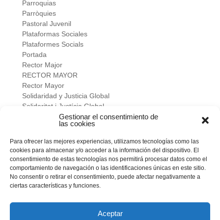
Parroquias
Parròquies
Pastoral Juvenil
Plataformas Sociales
Plataformes Socials
Portada
Rector Major
RECTOR MAYOR
Rector Mayor
Solidaridad y Justicia Global
Solidaritat i Justícia Global
Universidad
Gestionar el consentimiento de
las cookies
verano salesiano
Viure a fons
Para ofrecer las mejores experiencias, utilizamos tecnologías como las
Vivir a fondo
cookies para almacenar y/o acceder a la información del dispositivo. El
Vocacional
consentimiento de estas tecnologías nos permitirá procesar datos como el
comportamiento de navegación o las identificaciones únicas en este sitio.
No consentir o retirar el consentimiento, puede afectar negativamente a
Meta
ciertas características y funciones.
Acceder
Feed de entradas
Feed de comentarios
Aceptar