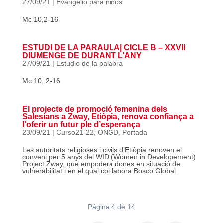
27/09/21
|
Evangelio para niños
Mc 10,2-16
ESTUDI DE LA PARAULA| CICLE B – XXVII
DIUMENGE DE DURANT L’ANY
27/09/21
|
Estudio de la palabra
Mc 10, 2-16
El projecte de promoció femenina dels
Salesians a Zway, Etiòpia, renova confiança a
l’oferir un futur ple d’esperança
23/09/21
|
Curso21-22
,
ONGD
,
Portada
Les autoritats religioses i civils d’Etiòpia renoven el
conveni per 5 anys del WID (Women in Developement)
Project Zway, que empodera dones en situació de
vulnerabilitat i en el qual col·labora Bosco Global.
Página 4 de 14